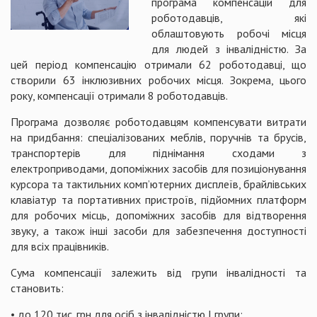
програма компенсацій для
роботодавців, які
облаштовують робочі місця
для людей з інвалідністю. За
цей період компенсацію отримали 62 роботодавці, що
створили 63 інклюзивних робочих місця. Зокрема, цього
року, компенсації отримали 8 роботодавців.
Програма дозволяє роботодавцям компенсувати витрати
на придбання: спеціалізованих меблів, поручнів та брусів,
транспортерів для піднімання сходами з
електроприводами, допоміжних засобів для позиціонування
курсора та тактильних комп’ютерних дисплеїв, брайлівських
клавіатур та портативних пристроїв, підйомних платформ
для робочих місць, допоміжних засобів для відтворення
звуку, а також інші засоби для забезпечення доступності
для всіх працівників.
Сума компенсації залежить від групи інвалідності та
становить:
• до 120 тис. грн для осіб з інвалідністю I групи;