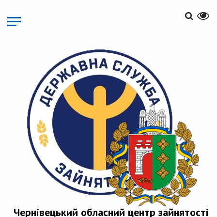
Перейти
до
основного
матеріалу
Чернівецький обласний центр зайнятості