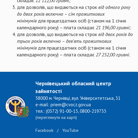
складає
12 112,00 гривні;
для дозволів, що видаються на строк
від одного року
до двох років включно – сім прожиткових
мінімумів
для працездатних осіб (станом на 1 січня
календарного року) – плата складає
21 196,00 гривні;
для дозволів, що видаються на строк
від двох років до
трьох років включно – дев’ять прожиткових
мінімумів
для працездатних осіб (станом на 1 січня
календарного року) – плата складає
27 252,00 гривні.
Чернівецький обласний центр
зайнятості
58000 м. Чернівці, вул. Університетська, 31
e-mail: priem@cvocz.gov.ua
тел.: (0372) 91-00-13, 0800-219733
(переглянути на карті)
Facebook
/
YouTube