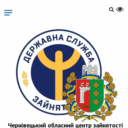
Перейти
до
основного
матеріалу
Чернівецький обласний центр зайнятості