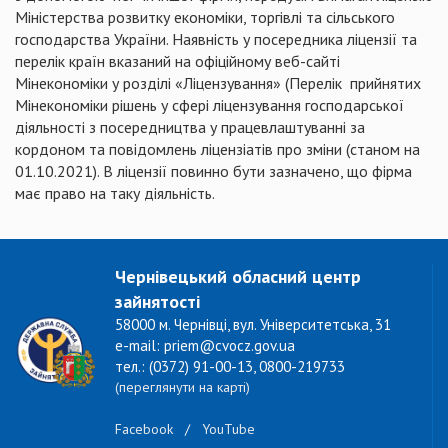
Міністерства розвитку економіки, торгівлі та сільського
господарства України. Наявність у посередника ліцензії та
перелік країн вказаний на офіційному веб-сайті
Мінекономіки у розділі «Ліцензування» (Перелік прийнятих
Мінекономіки рішень у сфері ліцензування господарської
діяльності з посередництва у працевлаштуванні за
кордоном та повідомлень ліцензіатів про зміни (станом на
01.10.2021). В ліцензії повинно бути зазначено, що фірма
має право на таку діяльність.
Чернівецький обласний центр
зайнятості
58000 м. Чернівці, вул. Університетська, 31
e-mail: priem@cvocz.gov.ua
тел.: (0372) 91-00-13, 0800-219733
(переглянути на карті)
Facebook
/
YouTube