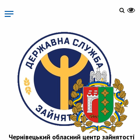
Перейти
до
основного
матеріалу
Чернівецький обласний центр зайнятості