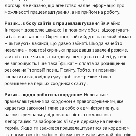
договір, де вказано, що агентство надає інформацію про
можливості працевлаштування, а не прийом на роботу.
Ризик… з боку сайтів з працевлаштування
Звичайно,
Інтернет дозволяє швидко і в повному обсязі відсортувати
всі активні вакансії. Окрім того, сайти йдуть на легкий обман
– активують вакансії, що давно зайняті. Шкода начебто
невелика – поштові скриньки працедавця завалені резюме,
яких ніхто не читає, а ти здивуєшся, що на співбесіду тебе
не запрошують. І ще така “фішка” – оплата за розміщення
резюме на “топовій позиції” сайту. Тобто, ти повинен
заплатити відповідну суму, щоб твоє резюме було
розміщене на перших сходинках сайту .
Ризик… щодо роботи за кордоном
Нелегальне
працевлаштування за кордоном є правопорушенням, яке
карається законом і тягне за собою адміністративну, а
часом і кримінальну відповідальність з подальшою
депортацією та забороною в’їзду в державу на певний
термін. Якщо ти зважився працевлаштуватися за кордоном
з допомогою тієї чи іншої фірми, передусім вимагай ліцензію