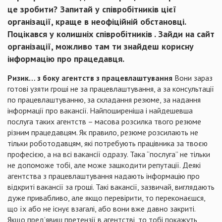
це зробити? Запитай у співробітників цієї
організації, краще в неофіційній обстановці.
Поцікався у колишніх співробітників . Зайди на сайт
організації, можливо там ти знайдеш корисну
інформацію про працедавця.
Ризик… з боку агентств з працевлаштування
Вони зараз
готові узяти гроші не за працевлаштування, а за консультації
по працевлаштуванню, за складання резюме, за надання
інформації про вакансії. Найпоширеніша і найдешевша
послуга таких агентств – масова розсилка твого резюме
різним працедавцям. Як правило, резюме розсилають не
тільки роботодавцям, які потребують працівника за твоєю
професією, а на всі вакансії одразу. Така “послуга” не тільки
не допоможе тобі, але може зашкодити репутації. Деякі
агентства з працевлаштування надають інформацію про
відкриті вакансії за гроші. Такі вакансії, зазвичай, виглядають
дуже привабливо, але якщо перевірити, то переконаєшся,
що їх або не існує взагалі, або вони вже давно закриті.
Якщо пред’явиш претензії в агентстві, то тобі покажуть