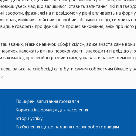
змовник увесь час, що залишився, ставить запитання, які підтве
і звороти, фрази, які на підсвідомому рівні впливають на форм
иконав, вирішив, здійснив, розробив, збільшив тощо, свідчить про
видше говорять про функції та процес виконання, аніж про його
так званих, м’яких навичок «Софт скілс», адже зчаста саме вон
х навичок належать вміння переконувати, знаходити підхід до лю
 в команді, професійно розвиватися, управляти часом, демонструва
перш за все на співбесіді слід бути самим собою: чим більше у 
ця.
Поширені запитання громадян
Корисна інформація для населення
Історії успіху
Роз'яснення щодо надання послуг роботодавцям