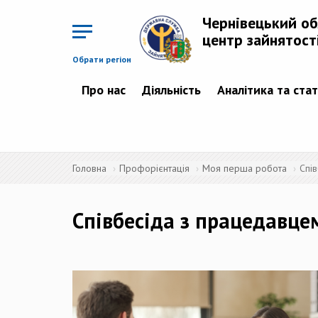
Перейти
до
Чернівецький о
основного
матеріалу
центр зайнятост
Обрати регіон
Про нас
Діяльність
Аналітика та ста
Головна
Профорієнтація
Моя перша робота
Спі
Співбесіда з працедавце