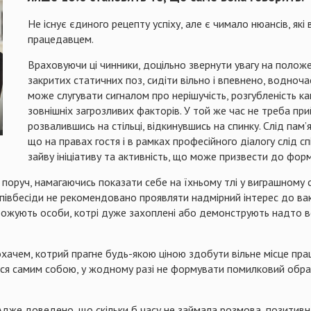
Не існує єдиного рецепту успіху, але є чимало нюансів, які
працедавцем.
Враховуючи ці чинники, доцільно звернути увагу на положен
закритих статичних поз, сидіти вільно і впевнено, водноча
може слугувати сигналом про нерішучість, розгубленість к
зовнішніх загрозливих факторів. У той же час не треба пр
розвалившись на стільці, відкинувшись на спинку. Слід пам’я
що на правах гостя і в рамках професійного діалогу слід сп
зайву ініціативу та активність, що може призвести до фор
поруч, намагаючись показати себе на їхньому тлі у виграшному с
співбесіди не рекомендовано проявляти надмірний інтерес до ва
рожують особи, котрі дуже захоплені або демонструють надто вел
хачем, котрий прагне будь-якою ціною здобути вільне місце пра
ся самим собою, у жодному разі не формувати помилковий образ 
 Адже доведено, що скільки б часу не займала розмова, позитив