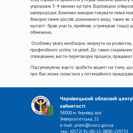
упродовж 3-4 хвилин зустрічі. Відповідно співро
напередодні. Важливо використовувати певні мовн
Використання дієслів доконаного виду, таких як: в
кшталт: брав участь, приймав, отримував тощо) ш
обмежено.
Особливу увагу необхідно звернути на розвиток, 
професійного успіху та цілей. До таких соціальни
спілкування, вести переговорні процеси, працювати
Підсумовуючи, варто зробити акцент на тому, що 
про Вас може скластися у потенційного працедав
Чернівецький обласний центр
зайнятості
58000 м. Чернівці, вул.
Університетська, 31
e-mail: priem@cvocz.gov.ua
тел.: (0372) 91-00-13, 0800-219733