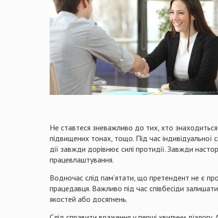
Не ставтеся зневажливо до тих, хто знаходиться 
підвищених тонах, тощо. Під час індивідуальної 
дії завжди дорівнює силі протидії. Завжди насто
працевлаштування.
Водночас слід пам’ятати, що претендент не є про
працедавця. Важливо під час співбесіди залишати
якостей або досягнень.
Слід справити враження у перші хвилини діалогу.