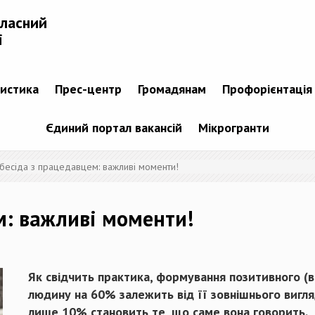
бласний
і
тистика
Прес-центр
Громадянам
Профорієнтація
Єдиний портал вакансій
Мікрогранти
вбесіда з працедавцем: важливі моменти!
м: важливі моменти!
Як свідчить практика, формування позитивного (в
людину на 60% залежить від її зовнішнього вигляду
лише 10% становить те, що саме вона говорить.