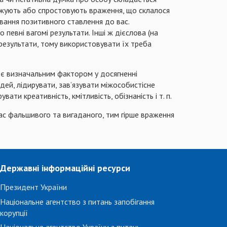
рджують або спростовують враження, що склалося
ування позитивного ставлення до вас.
 певні вагомі результати. Інші ж дієслова (на
 результати, тому використовувати їх треба
и є визначальним фактором у досягненні
дей, лідирувати, зав’язувати міжособистісне
ти креативність, кмітливість, обізнаність і т. п.
вас фальшивого та вигаданого, тим гірше враження
Державні інформаційні ресурси
Президент України
Національне агентство з питань запобігання
корупції
Національне агентство України з питань