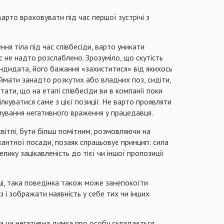
 варто враховувати під час першої зустрічі з
ня тіла під час співбесіди, варто уникати
с не надто розслаблено. Зрозуміло, що скутість
андидата, його бажання «захиститися» від якихось
иймати занадто розкутих або владних поз, сидіти,
тати, що на етапі співбесіди ви в компанії поки
ілкуватися саме з цієї позиції. Не варто проявляти
мування негативного враження у працедавця.
вітлі, бути більш помітним, розмовляючи на
кантної посади, позаяк спрацьовує принцип: сила
ику зацікавленість до тієї чи іншої пропозиції
ці, така поведінка також може занепокоїти
і зображати наявність у себе тих чи інших
на чи негативна думка про особу складається