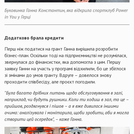
Буковинка Ганна Константин, яка відкрила спортклуб Power
in You у Герці
Додатково брала кредити
Перш ніж податися на грант Ганна вирішила розробити
бізнес-план. Оскільки тоді на підприємництві не розумілася,
звернулася до фінансистки, яка допомогла з цим. Першу
заявку Ганни на участь у програмі відхилили, бо це збіглося
зі змінами до умов гранту. Вдруге – довелося знову
проходити співбесіду, але проєкт погодили.
"Була багато дрібних питань щодо обслуговування в залі,
наприклад, чи будуть рушники. Коли ти ходиш в зал, то це –
прийшов, роздягнувся і пішов – а я вже дивилася іншими
очима: аналізувала і моніторила, щоби зробити, аби я могла
створити цей осередок", – каже Ганна.