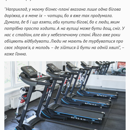
"Наприклад, у моєму бізнес-плані вказана лише одна бігова
доріжка, а в мене їх – чотири, бо я вже так продумала.
Думала, де б і що взяти, аби купити бігові, бо є люди, яким
потрібно просто ходити. А на вулиці може бути дощ, сніг. У
нас є стадіон, але він у небезпечному стані. Його вже роки
обіцяють відбудувати. Люди не мають де турбуватися про
своє здоров'я, а молодь – де зійтися й бути на одній хвилі", –
каже Ганна.