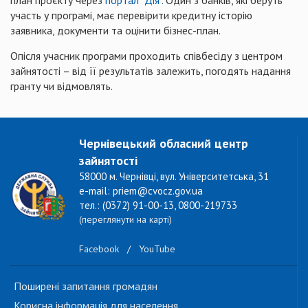
план проєкту через
портал "Дія".
Один з банків, які беруть
участь у програмі, має перевірити кредитну історію
заявника, документи та оцінити бізнес-план.
Опісля учасник програми проходить співбесіду з центром
зайнятості – від її результатів залежить, погодять надання
гранту чи відмовлять.
Чернівецький обласний центр
зайнятості
58000 м. Чернівці, вул. Університетська, 31
e-mail: priem@cvocz.gov.ua
тел.: (0372) 91-00-13, 0800-219733
(переглянути на карті)
Facebook
/
YouTube
Поширені запитання громадян
Корисна інформація для населення