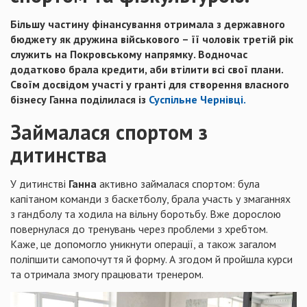
Більшу частину фінансування отримала з державного
бюджету як дружина військового – її чоловік третій рік
служить на Покровському напрямку. Водночас
додатково брала кредити, аби втілити всі свої плани.
Своїм досвідом участі у гранті для створення власного
бізнесу Ганна поділилася із
Суспільне Чернівці.
Займалася спортом з
дитинства
У дитинстві
Ганна
активно займалася спортом: була
капітаном команди з баскетболу, брала участь у змаганнях
з гандболу та ходила на вільну боротьбу. Вже дорослою
повернулася до тренувань через проблеми з хребтом.
Каже, це допомогло уникнути операції, а також загалом
поліпшити самопочуття й форму. А згодом й пройшла курси
та отримала змогу працювати тренером.