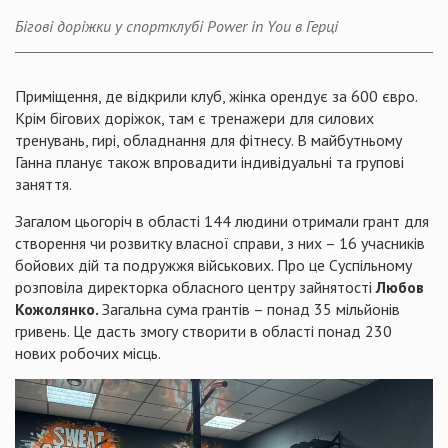
Бігові доріжки у спортклубі Power in You в Герці
Приміщення, де відкрили клуб, жінка орендує за 600 євро.
Крім бігових доріжок, там є тренажери для силових
тренувань, гирі, обладнання для фітнесу. В майбутньому
Ганна планує також впровадити індивідуальні та групові
заняття.
Загалом цьогоріч в області 144 людини отримали грант для
створення чи розвитку власної справи, з них – 16 учасників
бойових дій та подружжя військових. Про це Суспільному
розповіла директорка обласного центру зайнятості
Любов
Кожолянко.
Загальна сума грантів – понад 35 мільйонів
гривень. Це дасть змогу створити в області понад 230
нових робочих місць.