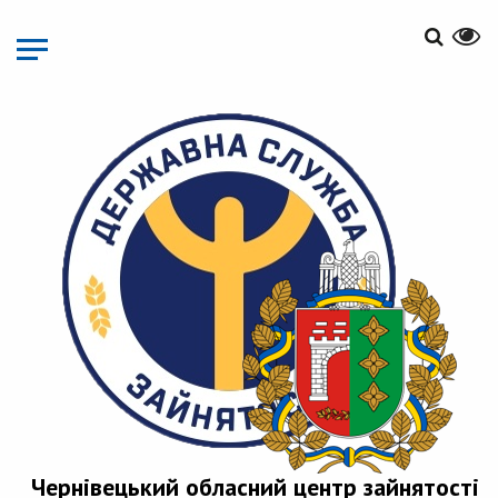
Перейти
до
основного
матеріалу
Чернівецький обласний центр зайнятості