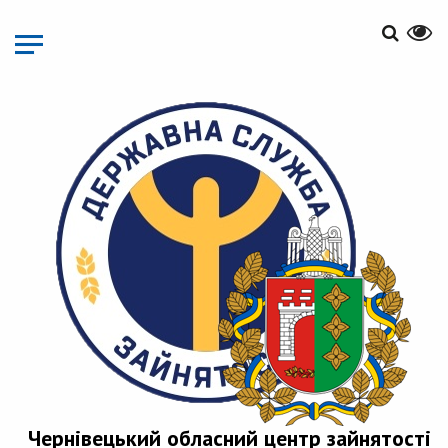
Перейти
до
основного
матеріалу
Чернівецький обласний центр зайнятості