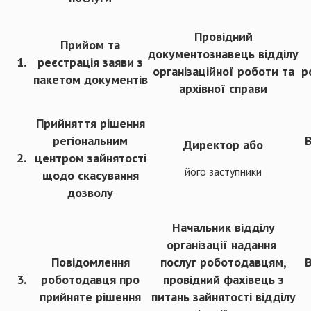
Провідний
Прийом та
документознавець відділу
1.
реєстрація заяви з
організаційної роботи та
р
пакетом документів
архівної справи
Прийняття рішення
регіональним
В
Директор або
2.
центром зайнятості
його заступники
щодо скасування
дозволу
Начальник відділу
організації надання
Повідомлення
послуг роботодавцям,
В
3.
роботодавця про
провідний фахівець з
прийняте рішення
питань зайнятості відділу