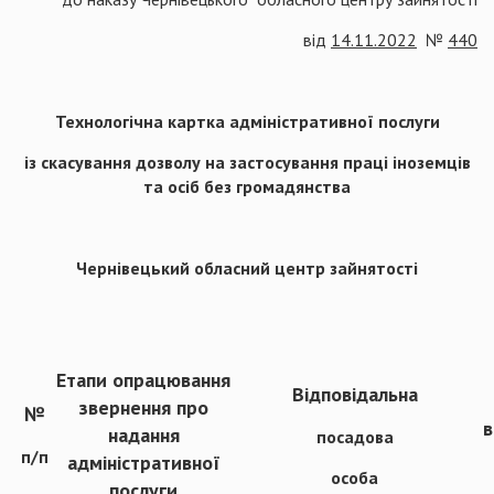
від
14.11.2022
№
440
Технологічна картка адміністративної послуги
із скасування дозволу на застосування праці іноземців
та осіб без громадянства
Чернівецький обласний центр зайнятості
Етапи опрацювання
Відповідальна
звернення про
№
в
надання
посадова
п/п
адміністративної
особа
послуги