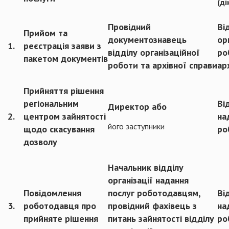
(ді
Провідний
Ві
Прийом та
документознавець
ор
1.
реєстрація заяви з
відділу організаційної
ро
пакетом документів
роботи та архівної справи
ар
Прийняття рішення
регіональним
Ві
Директор або
2.
центром зайнятості
на
його заступники
щодо скасування
ро
дозволу
Начальник відділу
організації надання
Повідомлення
послуг роботодавцям,
Ві
3.
роботодавця про
провідний фахівець з
на
прийняте рішення
питань зайнятості відділу
ро