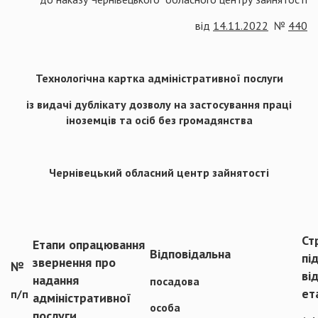
від
14.11.2022
№
440
Технологічна картка адміністративної послуги
із видачі дублікату дозволу на застосування праці
іноземців та осіб без громадянства
Чернівецький обласний центр зайнятості
Ст
Етапи опрацювання
Відповідальна
пі
звернення про
№
ві
надання
посадова
ет
п/п
адміністративної
особа
послуги