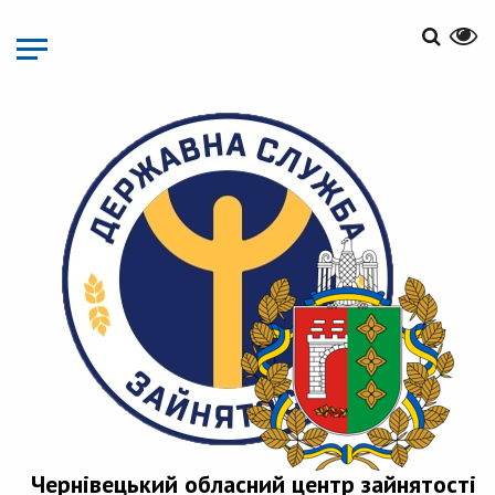
Перейти
до
основного
матеріалу
Чернівецький обласний центр зайнятості