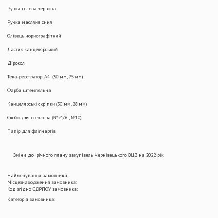
Ручка гелева червона
Ручка масляня синя
Олівець чорнографітний
Ластик канцелярський
Дірокол
Тека-реєстратор, А4 (50 мм, 75 мм)
Фарба штемпельна
Канцелярські скріпки (50 мм, 28 мм)
Скоби для степлера (№24/6 , №10)
Папір для фліпчартів
Зміни до річного плану закупівель Чернівецького ОЦЗ на 2022 рік
Найменування замовника:
Місцезнаходження замовника:
Код згідно ЄДРПОУ замовника:
Категорія замовника: