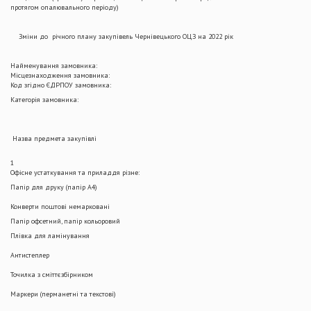
протягом опалювального періоду)
Зміни до річного плану закупівель Чернівецького ОЦЗ на 2022 рік
Найменування замовника:
Місцезнаходження замовника:
Код згідно ЄДРПОУ замовника:
Категорія замовника:
Назва предмета закупівлі
1
Офісне устаткування та приладдя різне:
Папір для друку (папір А4)
Конверти поштові немарковані
Папір офсетний, папір кольоровий
Плівка для ламінування
Антистеплер
Точилка з сміттєзбірником
Маркери (перманетні та текстові)