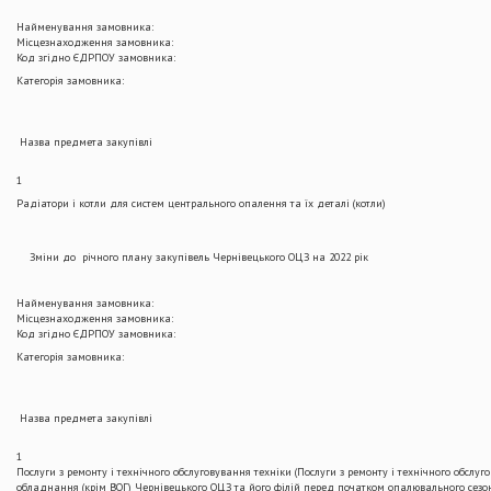
Найменування замовника:
Місцезнаходження замовника:
Код згідно ЄДРПОУ замовника:
Категорія замовника:
Назва предмета закупівлі
1
Радіатори і котли для систем центрального опалення та їх деталі (котли)
Зміни до річного плану закупівель Чернівецького ОЦЗ на 2022 рік
Найменування замовника:
Місцезнаходження замовника:
Код згідно ЄДРПОУ замовника:
Категорія замовника:
Назва предмета закупівлі
1
Послуги з ремонту і технічного обслуговування техніки (Послуги з ремонту і технічного обслу
обладнання (крім ВОГ) Чернівецького ОЦЗ та його філій перед початком опалювального сез