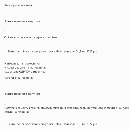
Категорія замовника:
Назва предмета закупівлі
1
Офісне устаткування та приладдя різне
Зміни до річного плану закупівель Чернівецького ОЦЗ на 2022 рік
Найменування замовника:
Місцезнаходження замовника:
Код згідно ЄДРПОУ замовника:
Категорія замовника:
Назва предмета закупівлі
1
Послуги з ремонту і технічного обслуговування охолоджувальних установок(послуги з комплек
кондиціонування)
Зміни до річного плану закупівель Чернівецького ОЦЗ на 2022 рік