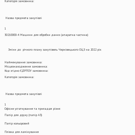
Категорія замовника:
Назва предмета закупівлі
1
30210000-4 Машини для обробки даних (апаратна частина)
Зміни до річного плану закупівель Чернівецького ОЦЗ на 2022 рік
Найменування замовника:
Місцезнаходження замовника:
Код згідно ЄДРПОУ замовника:
Категорія замовника:
Назва предмета закупівлі
1
Офісне устаткування та приладдя різне:
Папір для друку (папір А3)
Папір кольоровий
Плівка для ламінування