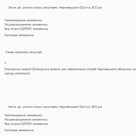
Зміни до річного плану закупівель Чернівецького ОЦЗ на 2022 рік
Найменування замовника:
Місцезнаходження замовника:
Код згідно ЄДРПОУ замовника:
Категорія замовника:
Назва предмета закупівлі
1
Електрична енергія (Електрична енергія для забезпечення потреб Чернівецького обласного цен
центру зайнятості)
Зміни до річного плану закупівель Чернівецького ОЦЗ на 2022 рік
Найменування замовника:
Місцезнаходження замовника:
Код згідно ЄДРПОУ замовника:
Категорія замовника: