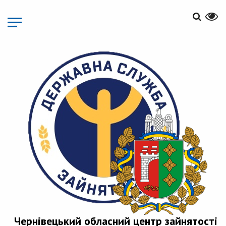
Перейти
до
основного
матеріалу
Чернівецький обласний центр зайнятості