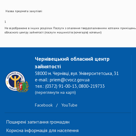
Назва предмета закупівлі
1
Не відображене в інших розділах Послуги з опалення твердопаливними котлами приміщень П
обласного центру зайнятості (послуги машиністів (кочегарів) котельні)
Чернівецький обласний центр
зайнятості
58000 м. Чернівці, вул. Університетська, 31
e-mail: priem@cvocz.gov.ua
тел.: (0372) 91-00-13, 0800-219733
(переглянути на карті)
Facebook
/
YouTube
Поширені запитання громадян
Корисна інформація для населення