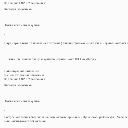
Код згідно ЄДРПОУ замовника:
Категорія замовника:
Назва предмета закупівлі
1
Пара, гаряча вода та пов’язана продукція (Новодністровська міська філія Чернівецького обла
Зміни до річного плану закупівель Чернівецького ОЦЗ на 2022 рік
Найменування замовника:
Місцезнаходження замовника:
Код згідно ЄДРПОУ замовника:
Категорія замовника:
Назва предмета закупівлі
1
Послуги з опалення твердопаливними котлами приміщень Путильської районої філії Чернівець
машиністів (кочегарів) котельні)