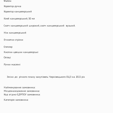
Файли
Коректор-ручка
Коректор канцелярський
Клей канцелярський, 50 мл
Скотч канцелярський широкий, скотч канцелярський вузький.
Ніж канцелярський
Етикетки-стрілки
Степлер
Кнопки-цвяшки канцелярські
Олівці
Ручки масляні
Зміни до річного плану закупівель Чернівецького ОЦЗ на 2022 рік
Найменування замовника:
Місцезнаходження замовника:
Код згідно ЄДРПОУ замовника:
Категорія замовника: