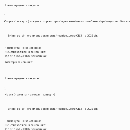
Назва предмета закупівлі
1
Охоронні послуги (послуги з охорони приміщень технічними засобами Чернівецького обласного
Зміни до річного плану закупівель Чернівецького ОЦЗ на 2022 рік
Найменування замовника:
Місцезнаходження замовника:
Код згідно ЄДРПОУ замовника:
Категорія замовника:
Назва предмета закупівлі
1
Марки (марки та марковані конверти)
Зміни до річного плану закупівель Чернівецького ОЦЗ на 2022 рік
Найменування замовника:
Місцезнаходження замовника:
Код згідно ЄДРПОУ замовника: