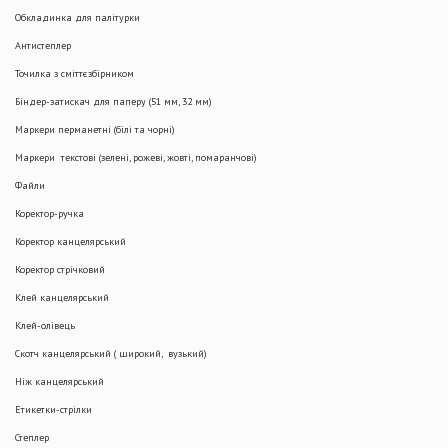
Обкладинка для палітурки
Антистеплер
Точилка з сміттєзбірником
Біндер-затискач для паперу (51 мм, 32 мм)
Маркери перманетні (білі та чорні)
Маркери текстові (зелені, рожеві, жовті, помаранчові)
Файли
Коректор-ручка
Коректор канцелярський
Коректор стрічковий
Клей канцелярський
Клей-олівець
Скотч канцелярський ( широкий, вузький)
Ніж канцелярський
Етикетки-стрілки
Степлер