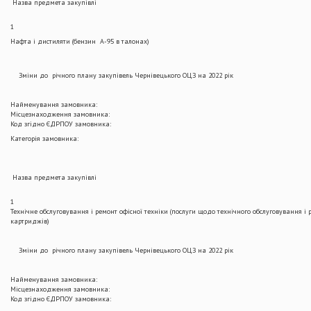
Назва предмета закупівлі
1
Нафта і дистиляти (бензин А-95 в талонах)
Зміни до річного плану закупівель Чернівецького ОЦЗ на 2022 рік
Найменування замовника:
Місцезнаходження замовника:
Код згідно ЄДРПОУ замовника:
Категорія замовника:
Назва предмета закупівлі
1
Технічне обслуговування і ремонт офісної техніки (послуги щодо технічного обслуговування і 
картриджів)
Зміни до річного плану закупівель Чернівецького ОЦЗ на 2022 рік
Найменування замовника:
Місцезнаходження замовника:
Код згідно ЄДРПОУ замовника: