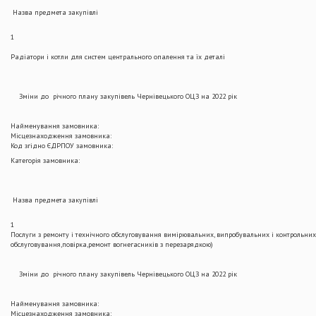
Назва предмета закупівлі
1
Радіатори і котли для систем центрального опалення та їх деталі
Зміни до річного плану закупівель Чернівецького ОЦЗ на 2022 рік
Найменування замовника:
Місцезнаходження замовника:
Код згідно ЄДРПОУ замовника:
Категорія замовника:
Назва предмета закупівлі
1
Послуги з ремонту і технічного обслуговування вимірювальних, випробувальних і контрольних
обслуговування,повірка,ремонт вогнегасників з перезарядкою)
Зміни до річного плану закупівель Чернівецького ОЦЗ на 2022 рік
Найменування замовника:
Місцезнаходження замовника: