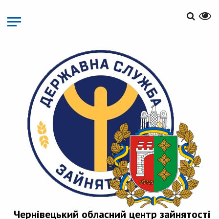
Перейти
до
основного
матеріалу
Чернівецький обласний центр зайнятості