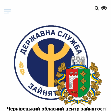
Перейти
до
основного
матеріалу
Чернівецький обласний центр зайнятості