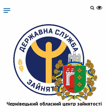
Перейти
до
основного
матеріалу
Чернівецький обласний центр зайнятості