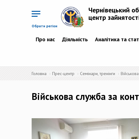
Перейти
до
Чернівецький о
основного
матеріалу
центр зайнятост
Обрати регіон
Про нас
Діяльність
Аналітика та ста
Головна
Прес-центр
Семінари, тренінги
Військов
Військова служба за кон