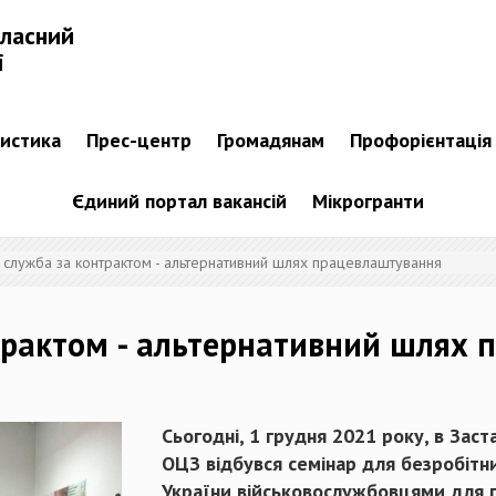
бласний
і
тистика
Прес-центр
Громадянам
Профорієнтація
Єдиний портал вакансій
Мікрогранти
а служба за контрактом - альтернативний шлях працевлаштування
трактом - альтернативний шлях
Сьогодні, 1 грудня 2021 року, в Заст
ОЦЗ відбувся семінар для безробіт
України військовослужбовцями для 