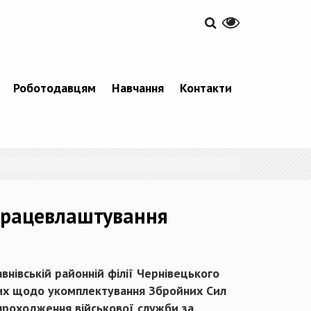
Роботодавцям
Навчання
Контакти
 працевлаштування
авнівській районній філії Чернівецького
них щодо укомплектування Збройних Сил
проходження військової служби за