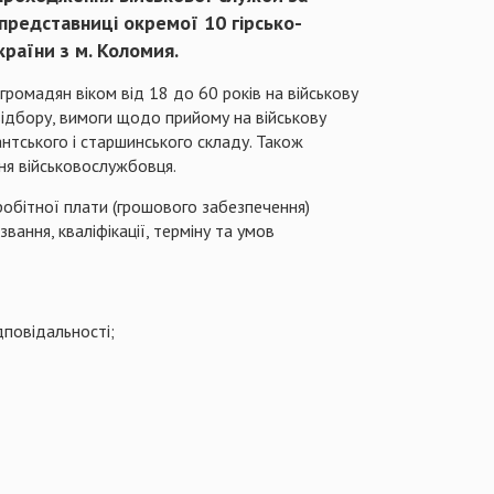
 представниці окремої 10 гірсько-
раїни з м. Коломия.
громадян віком від 18 до 60 років на військову
відбору, вимоги щодо прийому на військову
нтського і старшинського складу. Також
ня військовослужбовця.
робітної плати (грошового забезпечення)
вання, кваліфікації, терміну та умов
дповідальності;