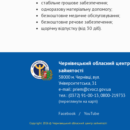
стабільне грошове забезпечення;
одноразову матеріальну допомогу;
безкоштовне медичне обслуговування;
безкоштовне речове забезпечення;
щорічну відпустку (від 30 діб).
Чернівецький обласний центр
зайнятості
58000 м. Чернівці, вул.
Університетська, 31
e-mail: priem@cvocz.gov.ua
тел.: (0372) 91-00-13, 0800-219733
(переглянути на карті)
Facebook
/
YouTube
Copyright 2026 © Чернівецький обласний центр зайнятості