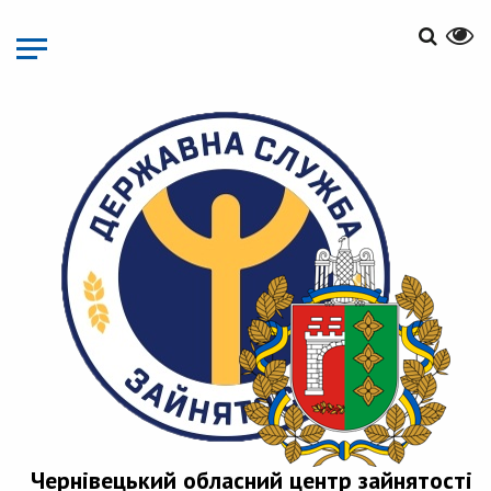
Перейти
до
основного
матеріалу
Чернівецький обласний центр зайнятості