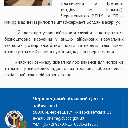
Блазінський та Третього
відділу (м. Кіцмань)
Чернівецького РТЦК та СП –
майор Вадим Гаврилюк та штаб-сержант Богдан Вакарчук.
Йшлося про умови військової служби за контрактом,
безкоштовне навчання у вищих військових навчальних
закладах, розмір заробітної плати та перелік пільг, якими
користуються військовослужбовці, кар’єрні перспективи.
Учасники семінару дізналися про вакансії для чоловіків
та жінок у військових підрозділах, грошове забезпечення,
соціальний пакет військових тощо.
Чернівецький обласний центр
зайнятості
58000 м. Чернівці, вул. Університетська, 31
e-mail: priem@cvocz.gov.ua
тел.: (0372) 91-00-13, 0800-219733