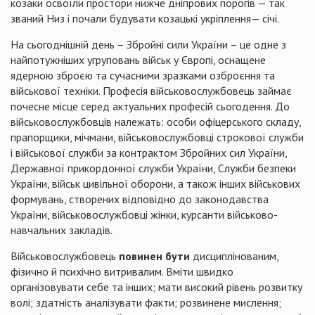
козаки освоїли простори нижче дніпрових порогів — так
званий Низ і почали будувати козацькі укріплення— січі.
На сьогоднішній день – Збройні сили України – це одне з
найпотужніших угруповань військ у Європі, оснащене
ядерною зброєю та сучасними зразками озброєння та
військової техніки. Професія військовослужбовець займає
почесне місце серед актуальних професій сьогодення. До
військовослужбовців належать: особи офіцерського складу,
прапорщики, мічмани, військовослужбовці строкової служби
і військової служби за контрактом Збройних сил України,
Державної прикордонної служби України, Служби безпеки
України, військ цивільної оборони, а також інших військових
формувань, створених відповідно до законодавства
України, військовослужбовці жінки, курсанти військово-
навчальних закладів.
Військовослужбовець
повинен бути
дисциплінованим,
фізично й психічно витривалим. Вміти швидко
організовувати себе та інших; мати високий рівень розвитку
волі; здатність аналізувати факти; розвинене мислення;