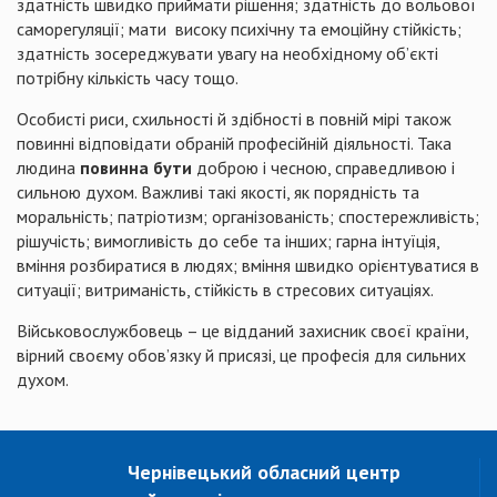
здатність швидко приймати рішення; здатність до вольової
саморегуляції; мати високу психічну та емоційну стійкість;
здатність зосереджувати увагу на необхідному об’єкті
потрібну кількість часу тощо.
Особисті риси, схильності й здібності в повній мірі також
повинні відповідати обраній професійній діяльності. Така
людина
повинна бути
доброю і чесною, справедливою і
сильною духом. Важливі такі якості, як порядність та
моральність; патріотизм; організованість; спостережливість;
рішучість; вимогливість до себе та інших; гарна інтуїція,
вміння розбиратися в людях; вміння швидко орієнтуватися в
ситуації; витриманість, стійкість в стресових ситуаціях.
Військовослужбовець – це відданий захисник своєї країни,
вірний своєму обов’язку й присязі, це професія для сильних
духом.
Чернівецький обласний центр