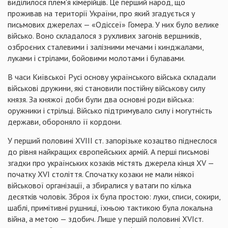
виділилося плем'я кімерійців. Це перший народ, що
проживав на території України, про який згадується у
письмових джерелах — «Одіссеї» Гомера. У них було велике
військо. Воно складалося з рухливих загонів вершників,
озброєних сталевими і залізними мечами і кинджалами,
луками і стрілами, бойовими молотами і булавами.
В часи Київської Русі основу українського війська складали
військові дружини, які становили постійну військову силу
князя. За княжої доби були два основні роди війська:
оружники і стрільці. Військо підтримувало силу і могутність
держави, обороняло її кордони.
У перший половині XVIII ст. запорізьке козацтво піднеслося
до рівня найкращих європейських армій. А перші письмові
згадки про українських козаків містять джерела кінця XV —
початку XVI століття. Спочатку козаки не мали ніякої
військової організації, а збиралися у ватаги по кілька
десятків чоловік. Зброя їх була простою: луки, списи, сокири,
шаблі, примітивні рушниці, їхньою тактикою була локальна
війна, а метою — здобич. Лише у першій половині XVIст.