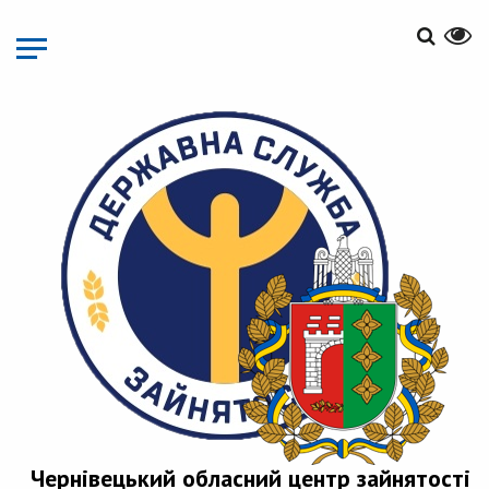
Перейти
до
основного
матеріалу
Чернівецький обласний центр зайнятості