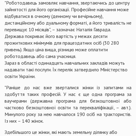
"Роботодавець замовляє навчання, звертаючись до центру
зайнятості для його організації. Професійне навчання може
відбуватися в очному (денному чи вечірньому),
дистанційному або дуальному форматі, а його тривалість не
перевищує 10 місяців", – зазначає Наталія Гаврада.
Держава покриває його вартість у межах десяти
прожиткових мінімумів для працездатних осіб (30 280
гривень). Якщо ціна вища, різницю може оплатити
роботодавець або сама учасниця.
Зараз в області одинадцять навчальних закладів можуть
надавати такі послуги. Їх перелік затвердило Міністерство
освіти України.
"Раніше до нас вже зверталися жінки із запитами на
здобуття таких професій. У нас є ще одна програма за
ваучерами (державна програма для безкоштовної або
частково безкоштовної освіти та перекваліфікації, – авт.).
Минулого року за нею навчалося 190 осіб на трактористів.
Із них – 140 жінок.
Здебільшого це жінки, які мають земельну ділянку або