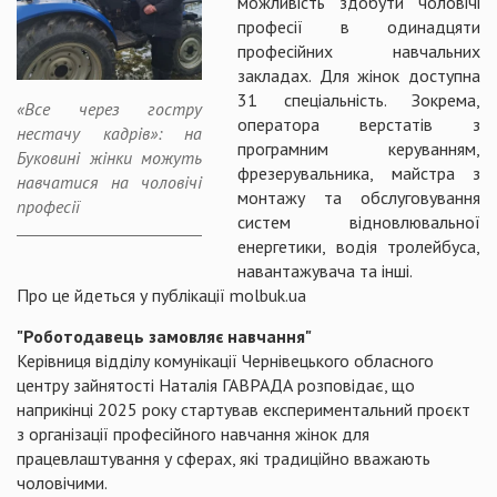
можливість здобути чоловічі
професії в одинадцяти
професійних навчальних
закладах. Для жінок доступна
31 спеціальність. Зокрема,
«Все через гостру
оператора верстатів з
нестачу кадрів»: на
програмним керуванням,
Буковині жінки можуть
фрезерувальника, майстра з
навчатися на чоловічі
монтажу та обслуговування
професії
систем відновлювальної
енергетики, водія тролейбуса,
навантажувача та інші.
Про це йдеться у публікації molbuk.ua
"Роботодавець замовляє навчання"
Керівниця відділу комунікації Чернівецького обласного
центру зайнятості Наталія ГАВРАДА розповідає, що
наприкінці 2025 року стартував експериментальний проєкт
з організації професійного навчання жінок для
працевлаштування у сферах, які традиційно вважають
чоловічими.