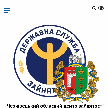
Перейти
до
основного
матеріалу
Чернівецький обласний центр зайнятості