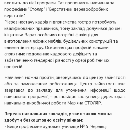
входить до цієї програми. Тут пропонують навчання за
професіями "Столяр" і "Верстатник деревообробних
верстатів".
"Через нестачу кадрів підприємства гостро потребують
кваліфікованих працівників, тому заклад долучився до цієї
ініціативи. Зараз особливо потрібні фахівці для
виготовлення якісних меблів, будівельних конструкцій та
елементів інтер’єру. Освоєння цих професій жінками
сприятиме подоланню кадрового дефіциту та
забезпеченню гендерної рівності у сфері робітничих
професій.
Навчання можна пройти, звернувшись до центру зайнятості
або за замовленням роботодавця. Центр зайнятості вже
звертався до закладу для уточнення інформації щодо
навчальної програми", – розповідає заступниця директора з
навчально-виробничої роботи Мар’яна СТОЛЯР.
Перелік навчальних закладів, у яких також можна
здобути безкоштовно освіту жінкам:
- Вище професійне художнє училище № 5, Чернівці