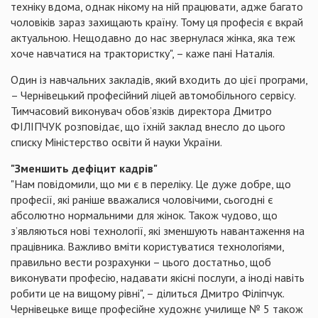
техніку вдома, однак нікому на ній працювати, адже багато
чоловіків зараз захищають країну. Тому ця професія є вкрай
актуальною. Нещодавно до нас звернулася жінка, яка теж
хоче навчатися на трактористку", – каже пані Наталія.
Один із навчальних закладів, який входить до цієї програми,
– Чернівецький професійний ліцей автомобільного сервісу.
Тимчасовий виконувач обов’язків директора Дмитро
ФІЛІПЧУК розповідає, що їхній заклад внесло до цього
списку Міністерство освіти й науки України.
"Зменшить дефіцит кадрів"
"Нам повідомили, що ми є в переліку. Це дуже добре, що
професії, які раніше вважалися чоловічими, сьогодні є
абсолютно нормальними для жінок. Також чудово, що
з’являються нові технології, які зменшують навантаження на
працівника. Важливо вміти користуватися технологіями,
правильно вести розрахунки – цього достатньо, щоб
виконувати професію, надавати якісні послуги, а іноді навіть
робити це на вищому рівні", – ділиться Дмитро Філіпчук.
Чернівецьке вище професійне художнє училище № 5 також