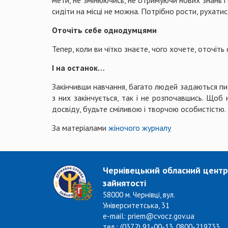
сидіти на місці не можна. Потрібно рости, рухатис
Оточіть себе однодумцями
Тепер, коли ви чітко знаєте, чого хочете, оточі
І на останок…
Закінчивши навчання, багато людей задаються пита
з них закінчується, так і не розпочавшись. Щоб
досвіду, будьте сміливою і творчою особистістю.
За матеріалами
жіночого журнал
у
Чернівецький обласний центр
зайнятості
58000 м. Чернівці, вул.
Університетська, 31
e-mail: priem@cvocz.gov.ua
тел.: (0372) 91-00-13, 0800-219733