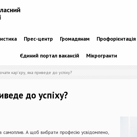
бласний
і
тистика
Прес-центр
Громадянам
Профорієнтація
Єдиний портал вакансій
Мікрогранти
очати кар’єру, яка приведе до успіху?
риведе до успіху?
 на самоплив. А щоб вибрати професію усвідомлено,