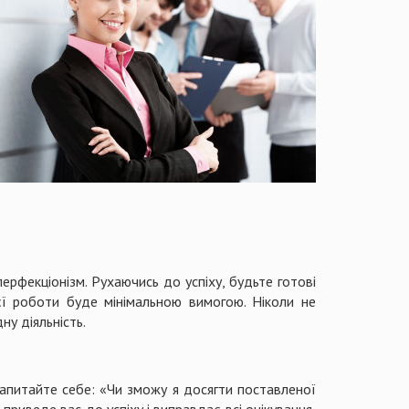
ерфекціонізм. Рухаючись до успіху, будьте готові
оєї роботи буде мінімальною вимогою. Ніколи не
ну діяльність.
Запитайте себе: «Чи зможу я досягти поставленої
приведе вас до успіху і виправдає всі очікування,