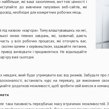
айбільше, які ваші захоплення, життєві цінності і
иступайте до вивчення галузевих веб-сайтів, які
 досвід, необхідні для конкретних робочих місць.
 під назвою «кар’єра». Тому влаштувавшись на неї,
ької низки певних завдань, які, зазвичай, дають
часть у всіх робочих процесах, які оточують вас.
я своїми ідеями з керівництвом, задавайте питання,
привід вичікувати і придивлятися. Не відкладайте
ар’єру вже сьогодні.
невдачі, який буде утримувати вас від ризиків. Забудьте про п
 досконалості, встановіть курс на перевагу, де виконання св
шукайте додаткові можливості, щоб зробити свій внесок в команд
 мети
 Але така пасивність передбачає масу втрачених можливостей. 
не приймаючи нових викликів?» Якщо хочете почати кар’єру, яка 