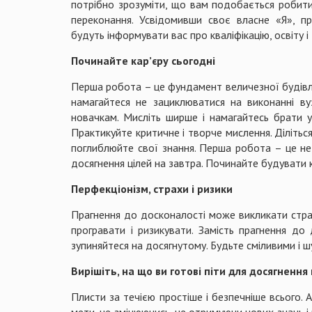
потрібно зрозуміти, що вам подобається робити н
переконання. Усвідомивши своє власне «Я», пр
будуть інформувати вас про кваліфікацію, освіту і
Починайте кар’єру сьогодні
Перша робота – це фундамент величезної будівлі
намагайтеся не зациклюватися на виконанні вуз
новачкам. Мисліть ширше і намагайтесь брати у
Практикуйте критичне і творче мислення. Ділітьс
поглиблюйте свої знання. Перша робота – це не 
досягнення цілей на завтра. Починайте будувати к
Перфекціонізм, страхи і ризики
Прагнення до досконалості може викликати страх 
програвати і ризикувати. Замість прагнення до
зупиняйтеся на досягнутому. Будьте сміливими і 
Вирішіть, на що ви готові піти для досягнення
Плисти за течією простіше і безпечніше всього.
мети, не змінюючись, не отримуючи нових знань і 