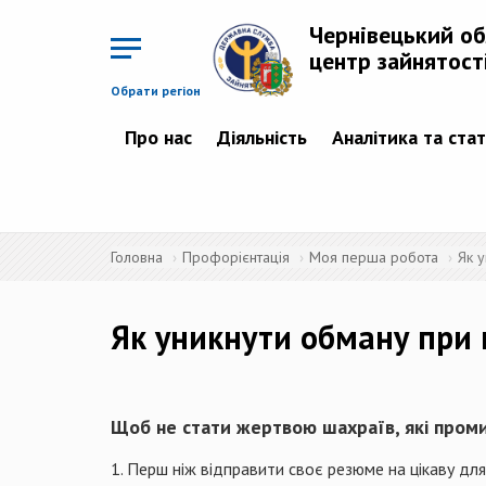
Перейти
до
Чернівецький о
основного
матеріалу
центр зайнятост
Обрати регіон
Про нас
Діяльність
Аналітика та ста
Головна
Профорієнтація
Моя перша робота
Як 
Як уникнути обману при
Щоб не стати жертвою шахраїв, які пром
1. Перш ніж відправити своє резюме на цікаву дл