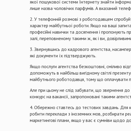
якої пошукової системи Інтернету знайти інформа
лише назва чоловічих парфумів. А вказаний телеф
2. У телефонній розмові з роботодавцем спробуйт
характер майбутньої роботи. Якщо на ваші запит
професійні навички та досягнення і пропонують пр
залі, переповненому такими ж, як і ви, довірливим
3. Звернувшись до кадрового агентства, насамперед
які документи їх підтверджують.
Якщо послуги агентства безкоштовні, сміливо відп
допоможуть в найбільш вигідному світлі презентув
майбутнього роботодавця, тому що оплачувати пос
Але при цьому не слід забувати, що звернення до
конкурс на вакансії, запропоновані такими агентс
4. Обережно ставтесь до тестових завдань. Для к
робити переклади з іноземних мов, розбирати реал
маркетингові плани, якщо у вас є сумніви щодо доц