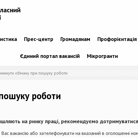
бласний
і
тистика
Прес-центр
Громадянам
Профорієнтація
Єдиний портал вакансій
Мікрогранти
уникнути обману при пошуку роботи
 пошуку роботи
ишляють на ринку праці, рекомендуємо дотримуватися
я Вас вакансію або зателефонувати на вказаний в оголошенні но