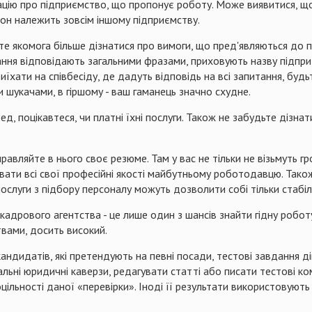
цію про підприємство, що пропонує роботу. Може виявитися, що 
он належить зовсім іншому підприємству.
е якомога більше дізнатися про вимоги, що пред'являються до п
ання відповідають загальними фразами, приховують назву підпри
иїхати на співбесіду, де дадуть відповідь на всі запитання, буд
и шукачами, в гіршому - ваш гаманець значно схудне.
, поцікавтеся, чи платні їхні послуги. Також не забудьте дізнати
равляйте в нього своє резюме. Там у вас не тільки не візьмуть гр
ати всі свої професійні якості майбутньому роботодавцю. Також 
луги з підбору персоналу можуть дозволити собі тільки стабільн
 кадрового агентства - це лише один з шансів знайти гідну робо
твами, досить високий.
андидатів, які претендують на певні посади, тестові завдання д
ьні юридичні каверзи, редагувати статті або писати тестові коме
ільності даної «перевірки». Іноді її результати використовують 