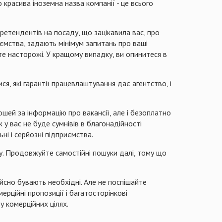
красива іноземна назва компанії - це всього
ретендентів на посаду, що зацікавила вас, про
ємства, задають мінімум запитань про ваші
ьте насторожі. У кращому випадку, ви опинитеся в
ся, які гарантії працевлаштування дає агентство, і
ошей за інформацію про вакансії, але і безоплатно
у вас не буде сумнівів в благонадійності
і і серйозні підприємства.
ту. Продовжуйте самостійні пошуки далі, тому що
ійсно бувають необхідні. Але не поспішайте
рційні пропозиції і багатосторінкові
у комерційних цілях.