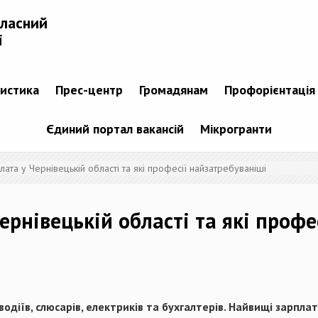
бласний
і
тистика
Прес-центр
Громадянам
Профорієнтація
Єдиний портал вакансій
Мікрогранти
ата у Чернівецькій області та які професії найзатребуваніші
ернівецькій області та які профе
одіїв, слюсарів, електриків та бухгалтерів. Найвищі зарпл