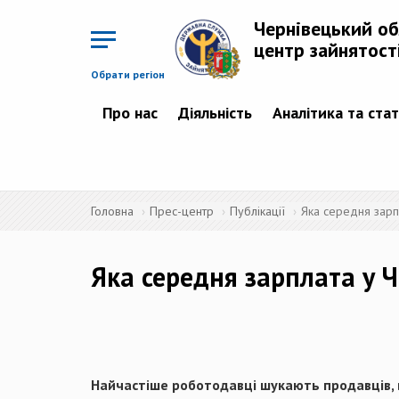
Перейти
до
Чернівецький о
основного
матеріалу
центр зайнятост
Обрати регіон
Про нас
Діяльність
Аналітика та ста
Головна
Прес-центр
Публікації
Яка середня зарпл
Яка середня зарплата у Ч
Найчастіше роботодавці шукають продавців, в