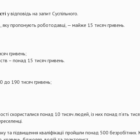
сті
у відповідь на запит Суспільного.
а, яку пропонують роботодавці, — майже 15 тисяч гривень.
сяч гривень;
рств – понад 15 тисяч гривень.
0 до 190 тисяч гривень;
ості скористалися понад 10 тисяч людей, із них понад п’ять тися
реселенці.
вку та підвищення кваліфікації пройшли понад 500 безробітних.
, кравець, бджоляр, водій та тракторист.