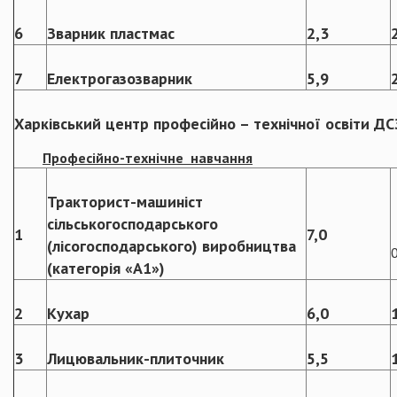
6
Зварник пластмас
2,3
7
Електрогазозварник
5,9
Харківський
центр професійно – технічної освіти ДС
Професійно-технічне навчання
Тракторист-машиніст
сільськогосподарського
1
7,0
(лісогосподарського) виробництва
(категорія «А1»)
2
Кухар
6,0
3
Лицювальник-плиточник
5,5