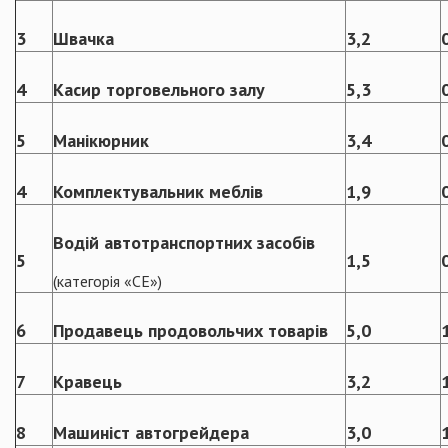
3
Швачка
3,2
4
Касир торговельного залу
5,3
5
Манікюрник
3,4
4
Комплектувальник меблів
1,9
Водій автотранспортних засобів
5
1,5
(категорія «СЕ»)
6
Продавець продовольчих товарів
5,0
7
Кравець
3,2
8
Машиніст автогрейдера
3,0