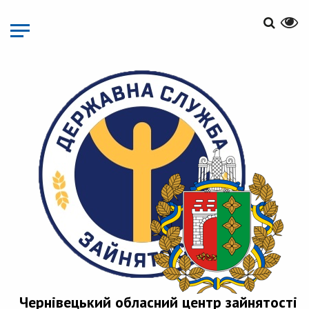
Перейти
до
основного
матеріалу
Чернівецький обласний центр зайнятості