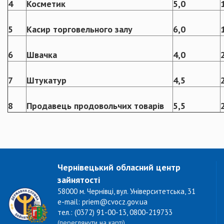
4
Косметик
5,0
5
Касир торговельного залу
6,0
6
Швачка
4,0
7
Штукатур
4,5
8
Продавець продовольчих товарів
5,5
Чернівецький обласний центр
зайнятості
58000 м. Чернівці, вул. Університетська, 31
e-mail: priem@cvocz.gov.ua
тел.: (0372) 91-00-13, 0800-219733
(переглянути на карті)