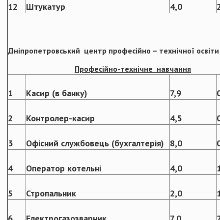
12
Штукатур
4,0
Дніпропетровський
центр професійно – технічної освіти
Професійно-технічне навчання
1
Касир (в банку)
7,9
2
Контролер-касир
4,5
3
Офісний службовець (бухгалтерія)
8,0
4
Оператор котельні
4,0
5
Стропальник
2,0
6
Електрогазозварник
7,0