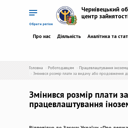
Перейти
до
Чернівецький о
основного
матеріалу
центр зайнятост
Обрати регіон
Про нас
Діяльність
Аналітика та ста
Головна
Роботодавцям
Працевлаштування іноземців
Змінився розмір плати за видачу або продовження д
Змінився розмір плати з
працевлаштування інозе
Відповідно до Закону України
«Про держа