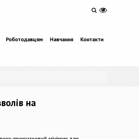
Роботодавцям
Навчання
Контакти
зволів на
о року прожитковий мінімум для