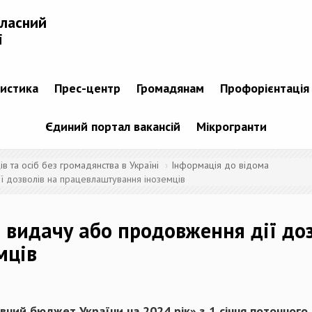
бласний
і
тистика
Прес-центр
Громадянам
Профорієнтація
Єдиний портал вакансій
Мікрогранти
 та осіб без громадянства в Україні
Інформація до відома
ії дозволів на працевлаштування іноземців
а видачу або продовження дії до
мців
вний бюджет України на 2024 рік»
з 1 січня поточног