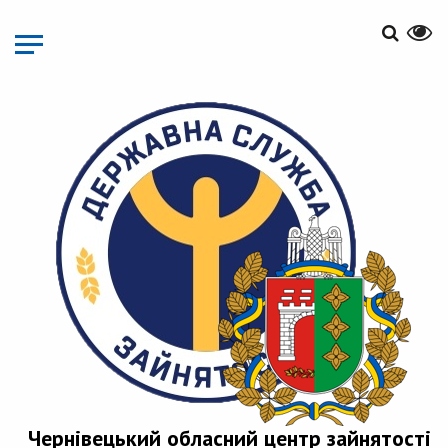
Перейти
до
основного
матеріалу
Чернівецький обласний центр зайнятості