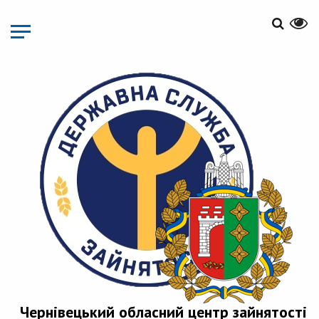
Перейти
до
основного
матеріалу
Чернівецький обласний центр зайнятості