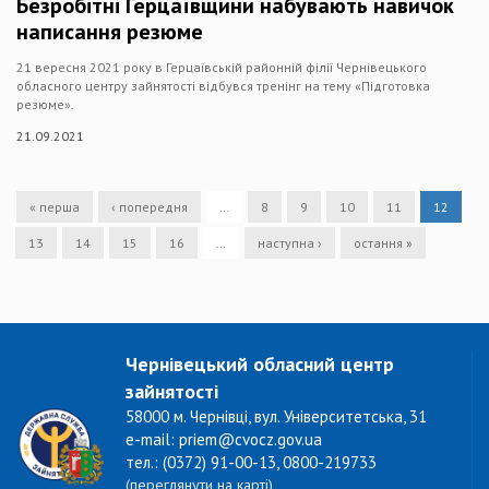
Безробітні Герцаївщини набувають навичок
написання резюме
21 вересня 2021 року в Герцаївській районній філії Чернівецького
обласного центру зайнятості відбувся тренінг на тему «Підготовка
резюме».
21.09.2021
« перша
‹ попередня
…
8
9
10
11
12
13
14
15
16
…
наступна ›
остання »
Чернівецький обласний центр
зайнятості
58000 м. Чернівці, вул. Університетська, 31
e-mail: priem@cvocz.gov.ua
тел.: (0372) 91-00-13, 0800-219733
(переглянути на карті)