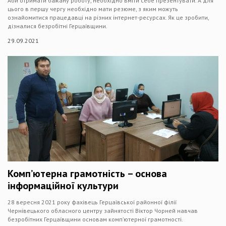
Аби отримати бажану роботу, необхідно вміти себе презентувати. А для
цього в першу чергу необхідно мати резюме, з яким можуть
ознайомитися працедавці на різних інтернет-ресурсах. Як це зробити,
дізналися безробітні Герцаївщини.
29.09.2021
Комп’ютерна грамотність – основа
інформаційної культури
28 вересня 2021 року фахівець Герцаївської районної філії
Чернівецького обласного центру зайнятості Віктор Чорней навчав
безробітних Герцаївщини основам комп’ютерної грамотності.