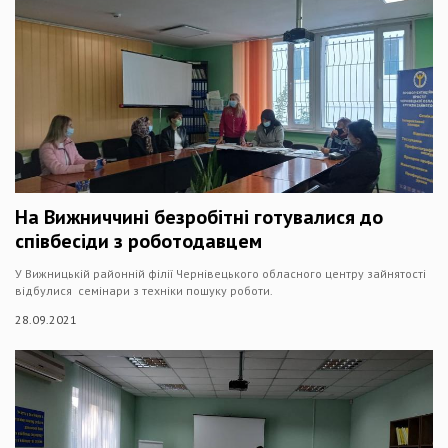
На Вижниччині безробітні готувалися до
співбесіди з роботодавцем
У Вижницькій районній філії Чернівецького обласного центру зайнятості
відбулися семінари з техніки пошуку роботи.
28.09.2021