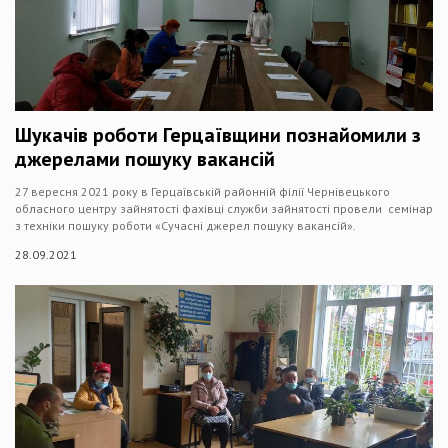
Шукачів роботи Герцаївщини познайомили з
джерелами пошуку вакансій
27 вересня 2021 року в Герцаївській районній філії Чернівецького
обласного центру зайнятості фахівці служби зайнятості провели семінар
з техніки пошуку роботи «Сучасні джерел пошуку вакансій».
28.09.2021