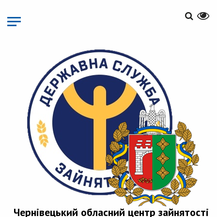
Перейти
до
основного
матеріалу
Чернівецький обласний центр зайнятості