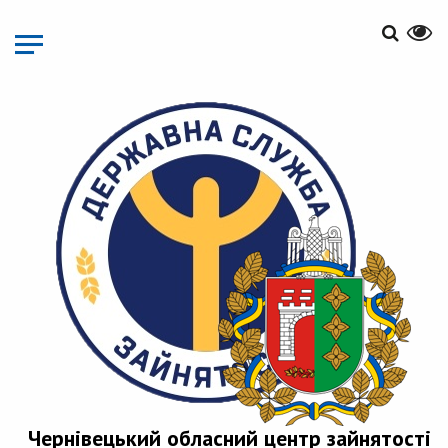
Перейти
до
основного
матеріалу
Чернівецький обласний центр зайнятості