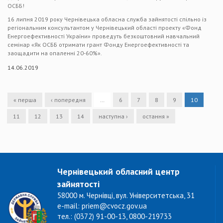
ОСББ!
16 липня 2019 року Чернівецька обласна служба зайнятості спільно із
регіональним консультантом у Чернівецький області проекту «Фонд
Енергоефективності України» проведуть безкоштовний навчальний
семінар «Як ОСББ отримати грант Фонду Енергоефективності та
заощадити на опаленні 20-60%».
14.06.2019
« перша
‹ попередня
…
6
7
8
9
10
11
12
13
14
наступна ›
остання »
Чернівецький обласний центр
зайнятості
58000 м. Чернівці, вул. Університетська, 31
e-mail: priem@cvocz.gov.ua
тел.: (0372) 91-00-13, 0800-219733