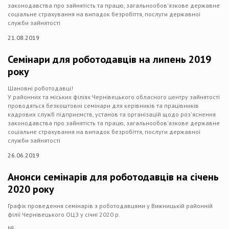
законодавства про зайнятість та працю, загальнообов'язкове державне
соціальне страхування на випадок безробіття, послуги державної
служби зайнятості
21.08.2019
Семінари для роботодавців на липень 2019
року
Шановні роботодавці!
У районних та міських філіях Чернівецького обласного центру зайнятості
проводяться безкоштовні семінари для керівників та працівників
кадрових служб підприємств, установ та організацій щодо роз'яснення
законодавства про зайнятість та працю, загальнообов'язкове державне
соціальне страхування на випадок безробіття, послуги державної
служби зайнятості
26.06.2019
Анонси семінарів для роботодавців на січень
2020 року
Графік проведення семінарів з роботодавцями у Вижницькій районній
філії Чернівецького ОЦЗ у січні 2020 р.
№