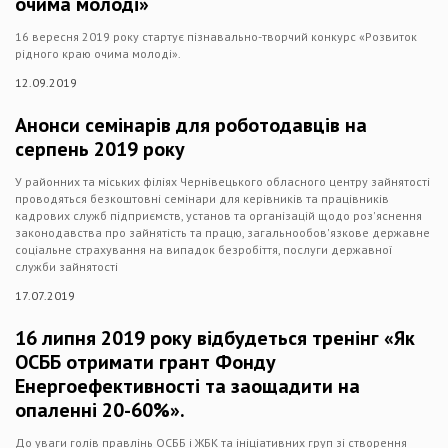
очима молоді»
16 вересня 2019 року стартує пізнавально-творчий конкурс «Розвиток
рідного краю очима молоді».
12.09.2019
Анонси семінарів для роботодавців на
серпень 2019 року
У районних та міських філіях Чернівецького обласного центру зайнятості
проводяться безкоштовні семінари для керівників та працівників
кадрових служб підприємств, установ та організацій щодо роз'яснення
законодавства про зайнятість та працю, загальнообов'язкове державне
соціальне страхування на випадок безробіття, послуги державної
служби зайнятості
17.07.2019
16 липня 2019 року відбудеться тренінг «Як
ОСББ отримати грант Фонду
Енергоефективності та заощадити на
опаленні 20-60%».
До уваги голів правлінь ОСББ і ЖБК та ініціативних груп зі створення