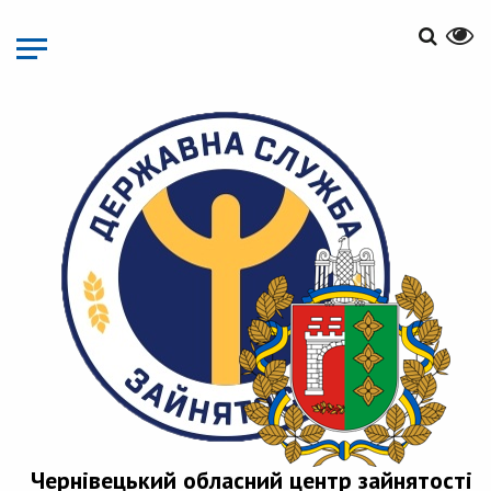
Перейти
до
основного
матеріалу
Чернівецький обласний центр зайнятості