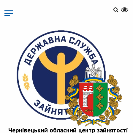
Перейти
до
основного
матеріалу
Чернівецький обласний центр зайнятості