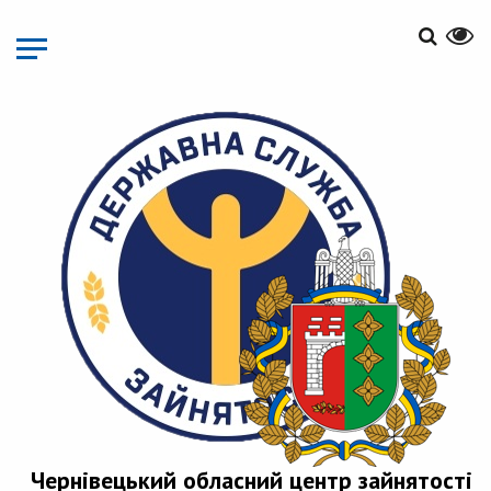
Перейти
до
основного
матеріалу
Чернівецький обласний центр зайнятості