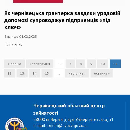
Як чернівецька грантерка завдяки урядовій
допомозі супроводжує підприємців «під
ключ»
Бук Інфо 04.02.2025
05.02.2025
« перша
‹ попередня
…
7
8
9
10
11
12
13
14
15
…
наступна ›
остання »
Чернівецький обласний центр
зайнятості
58000 м. Чернівці, вул. Університетська, 31
e-mail: priem@cvocz.gov.ua