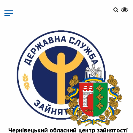
Перейти
до
основного
матеріалу
Чернівецький обласний центр зайнятості