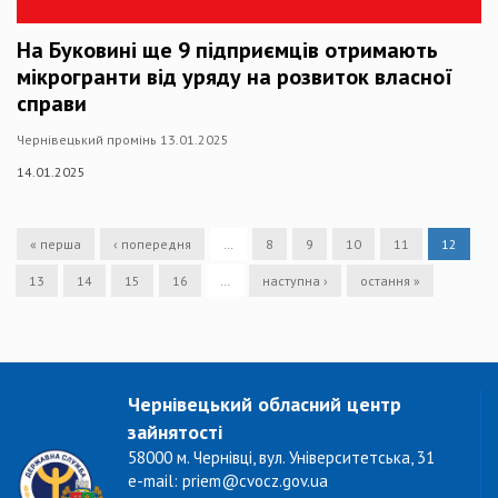
На Буковині ще 9 підприємців отримають
мікрогранти від уряду на розвиток власної
справи
Чернівецький промінь 13.01.2025
14.01.2025
« перша
‹ попередня
…
8
9
10
11
12
13
14
15
16
…
наступна ›
остання »
Чернівецький обласний центр
зайнятості
58000 м. Чернівці, вул. Університетська, 31
e-mail: priem@cvocz.gov.ua