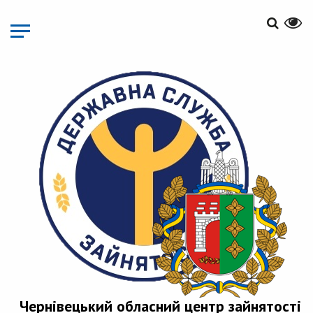
Перейти
до
основного
матеріалу
Чернівецький обласний центр зайнятості