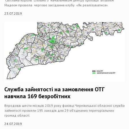
Світлана Король спільно з начальником центру пробації Віталієм
Мадеєм провела чергове засідання клубу «Як реалізуватися».
23.07.2019
Служба зайнятості на замовлення ОТГ
навчила 169 безробітних
Впродовж шести місяців 2019 року фахівці Чернівецької обласної служби
зайнятості провели 195 заходів для 29 об’єднаних територіальних
громад області.
24.07.2019