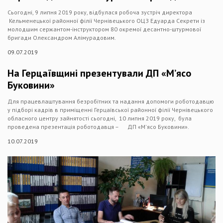
Сьогодні, 9 липня 2019 року, відбулася робоча зустріч директора
Кельменецької районної філії Чернівецького ОЦЗ Едуарда Секрети із
молодшим сержантом-інструктором 80 окремої десантно-штурмової
бригади Олександром Алімурадовим.
09.07.2019
На Герцаївщині презентували ДП «М’ясо
Буковини»
Для працевлаштування безробітних та надання допомоги роботодавцю
у підборі кадрів в приміщенні Герцаївської районної філії Чернівецького
обласного центру зайнятості сьогодні, 10 липня 2019 року, була
проведена презентація роботодавця – ДП «М'ясо Буковини».
10.07.2019