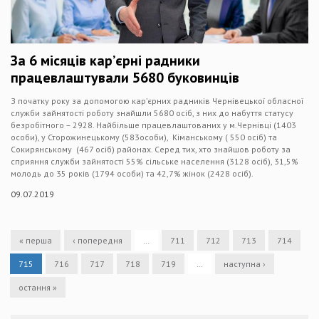
За 6 місяців кар’єрні радники
працевлаштували 5680 буковинців
З початку року за допомогою кар’єрних радників Чернівецької обласної
служби зайнятості роботу знайшли 5680 осіб, з них до набуття статусу
безробітного – 2928. Найбільше працевлаштованих у м.Чернівці (1403
особи), у Сторожинецькому (583особи), Кіманському ( 550 осіб) та
Сокирянському (467 осіб) районах. Серед тих, хто знайшов роботу за
сприяння служби зайнятості 55% сільське населення (3128 осіб), 31,5%
молодь до 35 років (1794 особи) та 42,7% жінок (2428 осіб).
09.07.2019
« перша
‹ попередня
…
711
712
713
714
715
716
717
718
719
…
наступна ›
остання »