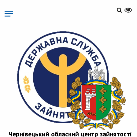
Перейти
до
основного
матеріалу
Чернівецький обласний центр зайнятості