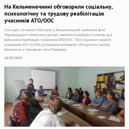
На Кельменечинні обговорили соціальну,
психологічну та трудову реабілітацію
учасників АТО/ООС
Сьогодні, 10 липня 2019 року, у Кельменецькій районній філії
Чернівецького обласного центру зайнятості відбувся семінар для
військовослужбовців і учасників АТО/ООС. Про соціальні гарантії
учасникам АТО та ООС розказала менеджер «Ресурсного центру
Кольпінга» у Чернівцях Інна Пашанюк.
10.07.2019