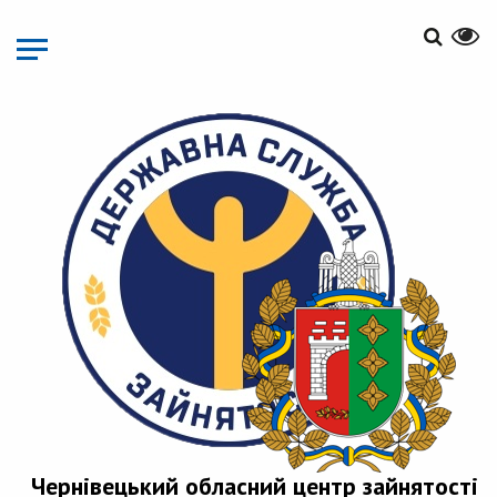
Перейти
до
основного
матеріалу
Чернівецький обласний центр зайнятості