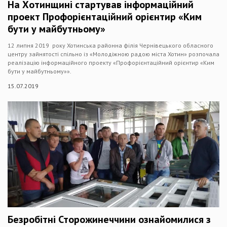
На Хотинщині стартував інформаційний
проект Профорієнтаційний орієнтир «Ким
бути у майбутньому»
12 липня 2019 року Хотинська районна філія Чернівецького обласного
центру зайнятості спільно із «Молодіжною радою міста Хотин» розпочала
реалізацію інформаційного проекту «Профорієнтаційний орієнтир «Ким
бути у майбутньому»».
15.07.2019
Безробітні Сторожинеччини ознайомилися з