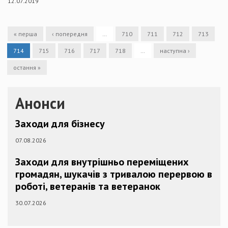
12.07.2019
« перша
‹ попередня
…
710
711
712
713
714
715
716
717
718
…
наступна ›
остання »
Анонси
Заходи для бізнесу
07.08.2026
Заходи для внутрішньо переміщених
громадян, шукачів з тривалою перервою в
роботі, ветеранів та ветеранок
30.07.2026