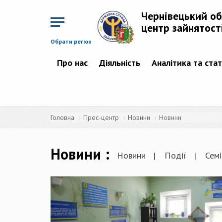
Перейти
до
Чернівецький о
основного
матеріалу
центр зайнятост
Обрати регіон
Про нас
Діяльність
Аналітика та ста
Головна
Прес-центр
Новини
Новини
Новини
Новини
Події
Семі