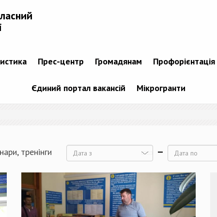
бласний
і
тистика
Прес-центр
Громадянам
Профорієнтація
Єдиний портал вакансій
Мікрогранти
нари, тренінги
Дата
Дата