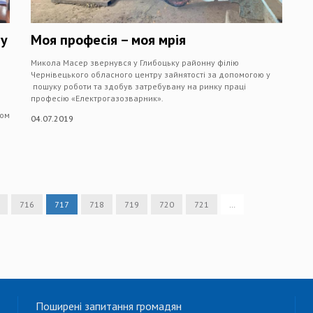
ву
Моя професія – моя мрія
Микола Масер звернувся у Глибоцьку районну філію
Чернівецького обласного центру зайнятості за допомогою у
пошуку роботи та здобув затребувану на ринку праці
професію «Електрогазозварник».
том
04.07.2019
716
717
718
719
720
721
…
Поширені запитання громадян