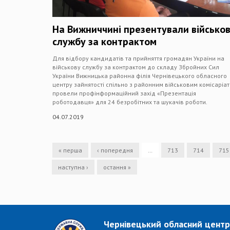
На Вижниччині презентували військо
службу за контрактом
Для відбору кандидатів та прийняття громадян України на
військову службу за контрактом до складу Збройних Сил
України Вижницька районна філія Чернівецького обласного
центру зайнятості спільно з районним військовим комісаріа
провели профінформаційний захід «Презентація
роботодавця» для 24 безробітних та шукачів роботи.
04.07.2019
« перша
‹ попередня
…
713
714
715
наступна ›
остання »
Чернівецький обласний центр