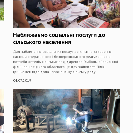
Наближаємо соціальні послуги до
сільського населення
Для наближення соціальних послуг до клієнтів, створення
системи оперативного і безперешкодного реагування на
потреби жителів сільських рад, директор Глибоцької районної
філії Чернівецького обласного центру зайнятості Лілія
Гринчешен відвідала Тарашанську сільську раду.
04.07.2019