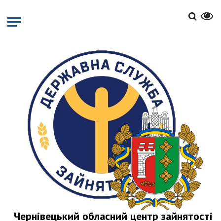
Перейти
до
основного
матеріалу
Чернівецький обласний центр зайнятості