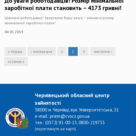
До уваги роботодавців! Розмір мінімальної
заробітної плати становить – 4173 гривні!
Шановні роботодавці! Звертаємо Вашу увагу – змінився розмір
мінімальної заробітної плати!
04.01.2019
« перша
‹ попередня
1
2
3
наступна ›
остання »
Чернівецький обласний центр
зайнятості
58000 м. Чернівці, вул. Університетська, 31
e-mail: priem@cvocz.gov.ua
тел.: (0372) 91-00-13, 0800-219733
(переглянути на карті)