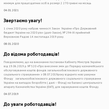
мінімум для працездатних осіб в розмірі 2 270 гривні на місяць
04.01.2021
Звертаємо увагу!
1 січня 2020 року набрав чинності Закон України «Про Державний
бюджет України на 2020 рік» (далі-Закон), № 294-IX прийнятий
Верховною Радою 14 листопада 2019 року.
08.01.2020
До відома роботодавців!
Повідомляємо, що на виконання постанови Кабінету Міністрів України
від 19.06.2019 р. № 520 «Про внесення змін до Порядку казначейського
обслуговування коштів фондів загальнообов’язкового державного
соціального страхування» з 08.07.2019року відкрито нові рахунки
Фонду загальнообов’язкового державного соціального страхування
України на випадок безробіття ( далі – Фонд) на балансі центрального
апарату Казначейства України (ЕАП), для зарахування коштів Фонду.
04.07.2019
До уваги роботодавців!