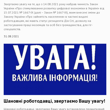
Звертаємо увагу на те, що з 14.08.2021 року набрав чинність Закон
України «Про стимулювання розвитку цифрової економіки в Україні» від
15.07.2021 № 1667-ІХ (далі – Закон № 1667-ІХ), яким внесені зміни до
Закону України «Про зайнятість населення» в частині видачі
роботодавцям, які мають статус резидента Дія Сіті, дозволу на
застосування праці іноземців та осіб без громадянства, для гіг-
спеціалістів.
31.08.2021
Шановні роботодавці, звертаємо Вашу увагу!
Шановні роботодавці, звертаємо Вашу увагу встановлено прожитковий