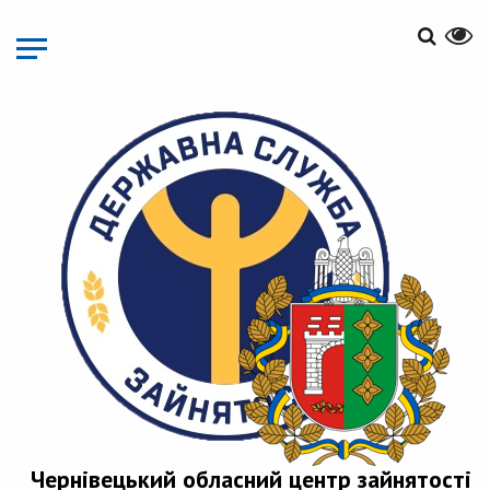
Перейти
до
основного
матеріалу
Чернівецький обласний центр зайнятості