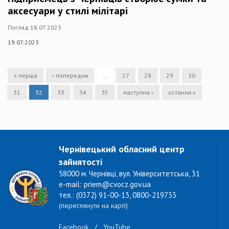
аксесуари у стилі мілітарі
Погляд 18.07.2023
19.07.2023
« перша
‹ попередня
…
27
28
29
30
31
32
33
34
35
наступна ›
остання »
Чернівецький обласний центр
зайнятості
58000 м. Чернівці, вул. Університетська, 31
e-mail: priem@cvocz.gov.ua
тел.: (0372) 91-00-13, 0800-219733
(переглянути на карті)
Facebook
/
YouTube