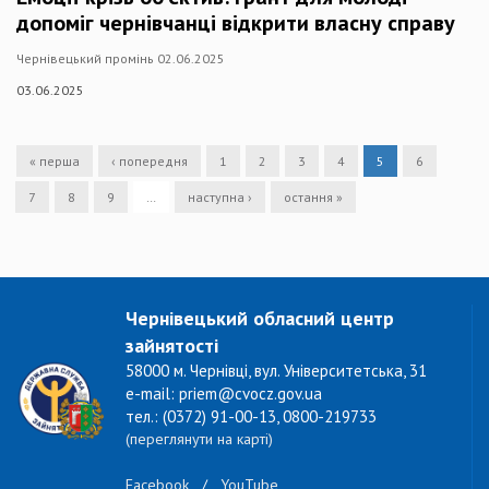
допоміг чернівчанці відкрити власну справу
Чернівецький промінь 02.06.2025
03.06.2025
« перша
‹ попередня
1
2
3
4
5
6
7
8
9
…
наступна ›
остання »
Чернівецький обласний центр
зайнятості
58000 м. Чернівці, вул. Університетська, 31
e-mail: priem@cvocz.gov.ua
тел.: (0372) 91-00-13, 0800-219733
(переглянути на карті)
Facebook
/
YouTube