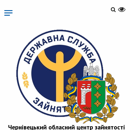
Перейти
до
основного
матеріалу
Чернівецький обласний центр зайнятості