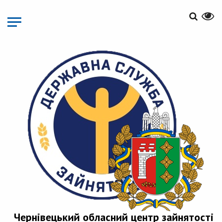
Перейти
до
основного
матеріалу
Чернівецький обласний центр зайнятості