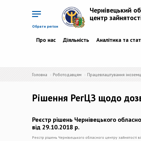
Перейти
до
Чернівецький о
основного
матеріалу
центр зайнятост
Обрати регіон
Про нас
Діяльність
Аналітика та ста
Головна
Роботодавцям
Працевлаштування іноземців
Рішення РегЦЗ щодо доз
Реєстр рішень Чернівецького обласно
від 29.10.2018 р.
Реєстр рішень Чернівецького обласного центру зайнятості ві