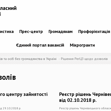
бласний
і
тистика
Прес-центр
Громадянам
Профорієнтація
Єдиний портал вакансій
Мікрогранти
 та осіб без громадянства в Україні
Рішення РегЦЗ щодо дозволів
волів
го центру зайнятості
Реєстр рішень Черніве
від 02.10.2018 р.
д 29.10.2018 р.
Реєстр рішень Чернівецького обласно