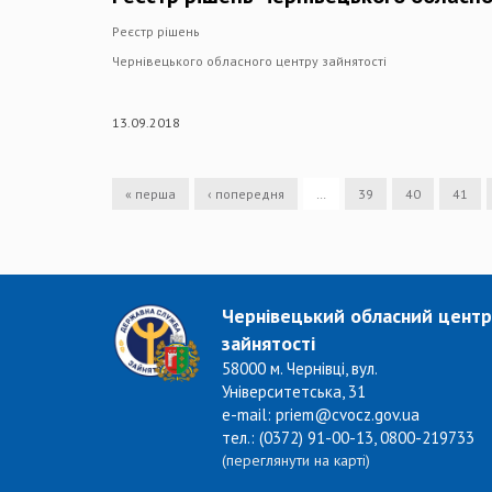
Реєстр рішень
Чернівецького обласного центру зайнятості
13.09.2018
« перша
‹ попередня
…
39
40
41
Чернівецький обласний центр
зайнятості
58000 м. Чернівці, вул.
Університетська, 31
e-mail: priem@cvocz.gov.ua
тел.: (0372) 91-00-13, 0800-219733
(переглянути на карті)