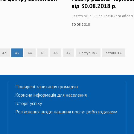
від 30.08.2018 р.
Реєстр рішень Чернівецького обласно
30.08.2018
42
43
44
45
46
47
наступна ›
остання »
Поширені запитання громадян
Корисна інформація для населення
Історії успіху
Роз'яснення щодо надання послуг роботодавцям