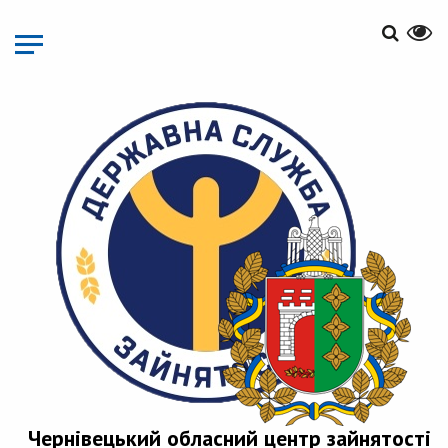
Перейти
до
основного
матеріалу
Чернівецький обласний центр зайнятості