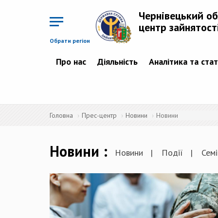
Перейти
до
Чернівецький о
основного
матеріалу
центр зайнятост
Обрати регіон
Про нас
Діяльність
Аналітика та ста
Головна
Прес-центр
Новини
Новини
Новини
Новини
Події
Семі