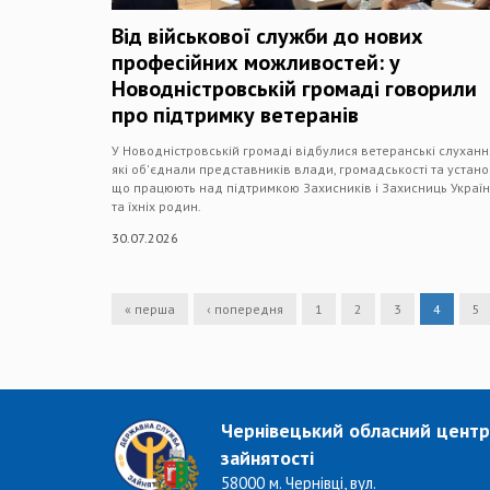
Від військової служби до нових
професійних можливостей: у
Новодністровській громаді говорили
про підтримку ветеранів
У Новодністровській громаді відбулися ветеранські слуханн
які об'єднали представників влади, громадськості та устано
що працюють над підтримкою Захисників і Захисниць Украї
та їхніх родин.
30.07.2026
« перша
‹ попередня
1
2
3
4
5
Чернівецький обласний центр
зайнятості
58000 м. Чернівці, вул.