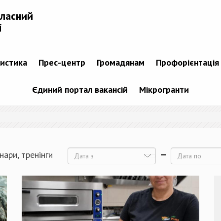
бласний
і
тистика
Прес-центр
Громадянам
Профорієнтація
Єдиний портал вакансій
Мікрогранти
нари, тренінги
Дата
Дата