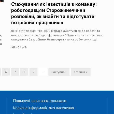
Стажування як інвестиція в команду:
роботодавцям Сторожинеччини
розповіли, як знайти та підготувати
потрібних працівників
Як знайти працівника, який швидко адаптується до роботи та
я,
вже з перших днів буде ефективним? Одним із дієвих рішень є
в,
стажування безробітних безпосередньо на робочому місці.
ни
30.07.2026
6
7
8
9
…
наступна ›
остання »
Поширені запитання громадян
Корисна інформація для населення