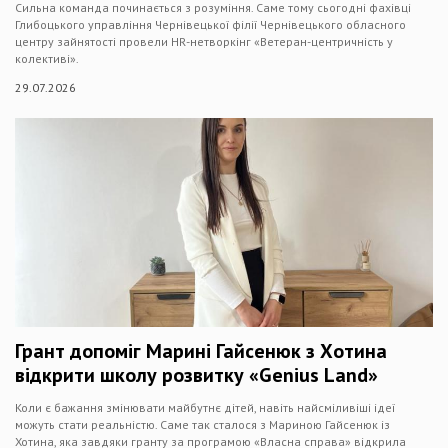
Сильна команда починається з розуміння. Саме тому сьогодні фахівці
Глибоцького управління Чернівецької філії Чернівецького обласного
центру зайнятості провели HR-нетворкінг «Ветеран-центричність у
колективі».
29.07.2026
Грант допоміг Марині Гайсенюк з Хотина
відкрити школу розвитку «Genius Land»
Коли є бажання змінювати майбутнє дітей, навіть найсміливіші ідеї
можуть стати реальністю. Саме так сталося з Мариною Гайсенюк із
Хотина, яка завдяки гранту за програмою «Власна справа» відкрила