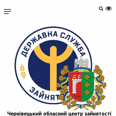
Перейти
до
основного
матеріалу
Чернівецький обласний центр зайнятості