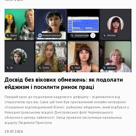
Досвід без вікових обмежень: як подолати
ейджизм і посилити ринок праці
Перший крок до подолання кадрового дефіциту – відмовитися від
стереотипів про вік. Саме цій темі був присвячений онлайн-нетворкінг
«Соціально відповідальний бізнес: руйнуємо ейджизм», який відбувся у
Новодністровському відділі Дністровської філії Чернівецького
обласного центру зайнятості. Захід провела заступниця начальниці
відділу Людмила Приступа.
29.07.2026