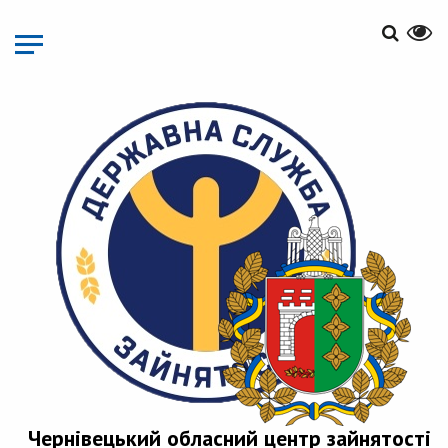
Перейти
до
основного
матеріалу
Чернівецький обласний центр зайнятості