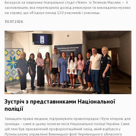
Екскурсія за лаштунки театральної студії «Темп» із Тетяною Маслюк — її
засновницею, яка перетворила досвід режисерки та викладачки музики
на справу, що об’єднує понад 120 учасників і учасниць.
30.07.2026
Зустріч з представниками Національної
поліції
Захищати права людини, підтримувати правопорядок і бути опорою для
громади – саме в цьому полягає місія Національної поліції України. Саме
цій темі був присвячений профорієнтаційний захід, який відбувся у
Путильському управлінні Вижницької філії Чернівецького обласного