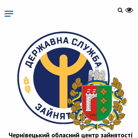
Перейти
до
основного
матеріалу
Чернівецький обласний центр зайнятості