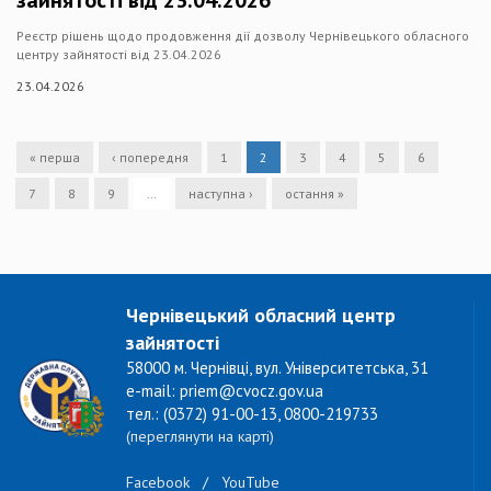
зайнятості від 23.04.2026
Реєстр рішень щодо продовження дії дозволу Чернівецького обласного
центру зайнятості від 23.04.2026
23.04.2026
« перша
‹ попередня
1
2
3
4
5
6
7
8
9
…
наступна ›
остання »
Чернівецький обласний центр
зайнятості
58000 м. Чернівці, вул. Університетська, 31
e-mail: priem@cvocz.gov.ua
тел.: (0372) 91-00-13, 0800-219733
(переглянути на карті)
Facebook
/
YouTube