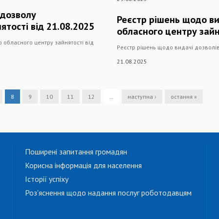
 дозволу
Реєстр рішень щодо ви
ятості від 21.08.2025
обласного центру зайн
 обласного центру зайнятості від
Реєстр рішень щодо видачі дозволів
21.08.2025
8
9
10
11
12
…
наступна ›
остання »
Поширені запитання громадян
Корисна інформація для населення
Історії успіху
Роз'яснення щодо надання послуг роботодавцям