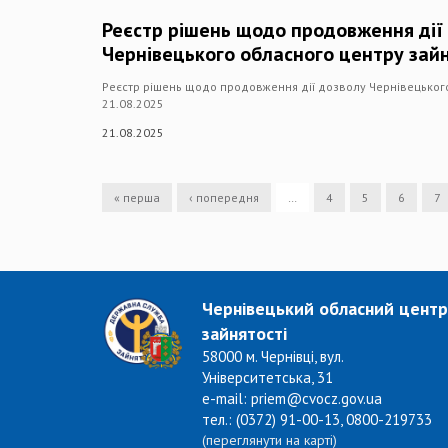
Реєстр рішень щодо продовження дії
Чернівецького обласного центру зайн
Реєстр рішень щодо продовження дії дозволу Чернівецького
21.08.2025
21.08.2025
« перша
‹ попередня
…
4
5
6
7
Чернівецький обласний центр
зайнятості
58000 м. Чернівці, вул.
Університетська, 31
e-mail: priem@cvocz.gov.ua
тел.: (0372) 91-00-13, 0800-219733
(переглянути на карті)