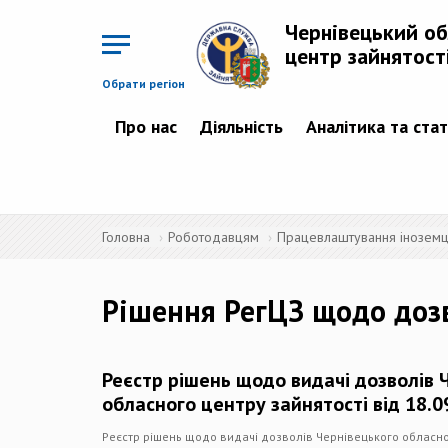
Перейти
до
Чернівецький о
основного
матеріалу
центр зайнятост
Обрати регіон
Про нас
Діяльність
Аналітика та ста
Головна
Роботодавцям
Працевлаштування іноземців
Рішення РегЦЗ щодо доз
Реєстр рішень щодо видачі дозволів 
обласного центру зайнятості від 18.0
Реєстр рішень щодо видачі дозволів Чернівецького обласног