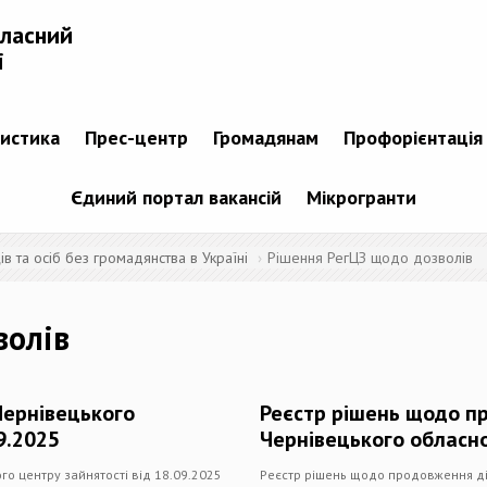
бласний
і
тистика
Прес-центр
Громадянам
Профорієнтація
Єдиний портал вакансій
Мікрогранти
 та осіб без громадянства в Україні
Рішення РегЦЗ щодо дозволів
волів
Чернівецького
Реєстр рішень щодо п
9.2025
Чернівецького обласно
о центру зайнятості від 18.09.2025
Реєстр рішень щодо продовження дії