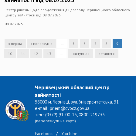
зайнятості від 08.07.2025
Реєстр рішень щодо продовження дії дозволу Чернівецького обласного
центру зайнятості від 08.07.2025
08.07.2025
« перша
‹ попередня
…
5
6
7
8
9
10
11
12
13
…
наступна ›
остання »
Чернівецький обласний центр
зайнятості
58000 м. Чернівці, вул. Університетська, 31
e-mail: priem@cvocz.gov.ua
тел.: (0372) 91-00-13, 0800-219733
(переглянути на карті)
Facebook
/
YouTube