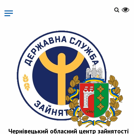
Перейти
до
основного
матеріалу
Чернівецький обласний центр зайнятості