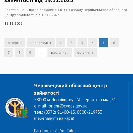
зайнятості від 19.11.2025
Реєстр рішень щодо продовження дії дозволу Чернівецького обласного
центру зайнятості від 19.11.2025
19.11.2025
« перша
‹ попередня
1
2
3
4
5
6
7
8
9
…
наступна ›
остання »
Чернівецький обласний центр
зайнятості
58000 м. Чернівці, вул. Університетська, 31
e-mail: priem@cvocz.gov.ua
тел.: (0372) 91-00-13, 0800-219733
(переглянути на карті)
Facebook
/
YouTube