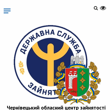
Перейти
до
основного
матеріалу
Чернівецький обласний центр зайнятості