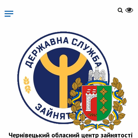
Перейти
до
основного
матеріалу
Чернівецький обласний центр зайнятості