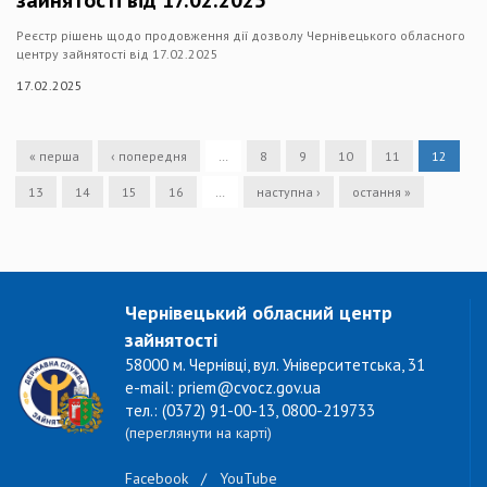
зайнятості від 17.02.2025
Реєстр рішень щодо продовження дії дозволу Чернівецького обласного
центру зайнятості від 17.02.2025
17.02.2025
« перша
‹ попередня
…
8
9
10
11
12
13
14
15
16
…
наступна ›
остання »
Чернівецький обласний центр
зайнятості
58000 м. Чернівці, вул. Університетська, 31
e-mail: priem@cvocz.gov.ua
тел.: (0372) 91-00-13, 0800-219733
(переглянути на карті)
Facebook
/
YouTube