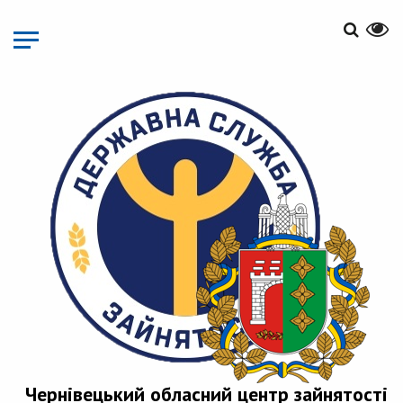
Перейти
до
основного
матеріалу
Чернівецький обласний центр зайнятості