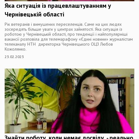
Яка ситуація із працевлаштуванням у
Чернівецькій області
Рік ветеранів і вимушених переселенців. Саме на цих людях
зосередять більше уваги у центрах зайнятості. Яка ситуація із
роботою у Чернівецькій області, про тенденції і найпопулярніші
вакансії розповіла для телемарафону «Єдині новини» журналістам
телеканалу НТН директорка Чернівецького ОЦЗ Любов
Кожолянко.
23.02.2023
Знайти роботу, коли немає досвіду, - реально,