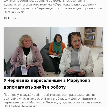
шукачам роботи, безробітним, зокрема ВПО, розповіла
журналістам суспільного мовника «Українське радіо Буковини»
заступниця директора Чернівецького обласного центру зайнятості
Оксана Симак.
10.11.2022
У Чернівцях переселенцям з Маріуполя
допомагають знайти роботу
Про послуги служби зайнятості, можливості працевлаштування
розповіла учасникам зустрічі, яка відбулась у Центрі підтримки
переселенців «Я Маріуполь. Чернівці», директорка Чернівецького
ОЦЗ Любов Кожолянко.