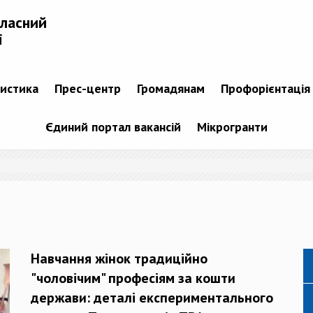
бласний
і
тистика
Прес-центр
Громадянам
Профорієнтація
Єдиний портал вакансій
Мікрогранти
Навчання жінок традиційно
"чоловічим" професіям за кошти
держави: деталі експериментального