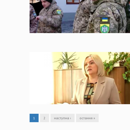
1
2
наступна ›
остання »