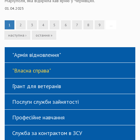
Маріуполя, яка відкрила кав’ярню у Чернівцях.
01.04.2025
1
2
3
4
5
6
7
8
9
…
наступна ›
остання »
"Армія відновлення"
"Власна справа"
Грант для ветеранів
Послуги служби зайнятості
Професійне навчання
Служба за контрактом в ЗСУ