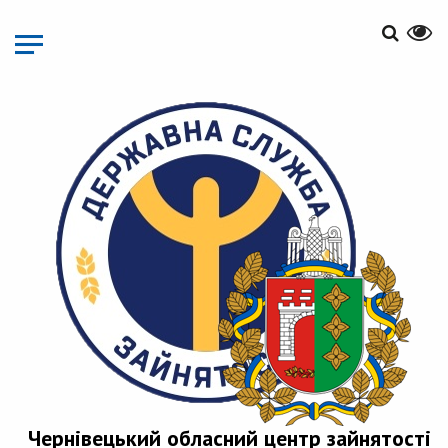
Перейти
до
основного
матеріалу
Чернівецький обласний центр зайнятості