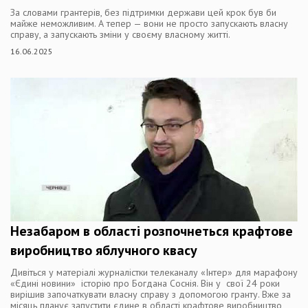
За словами грантерів, без підтримки держави цей крок був би
майже неможливим. А тепер — вони не просто запускають власну
справу, а запускають зміни у своєму власному житті.
16.06.2025
Незабаром в області розпочнеться крафтове
виробництво яблучного квасу
Дивіться у матеріалі журналістки телеканалу «Інтер» для марафону
«Єдині новини» історію про Богдана Соснія. Він у свої 24 роки
вирішив започаткувати власну справу з допомогою гранту. Вже за
місяць планує запустити єдине в області крафтове виробництво